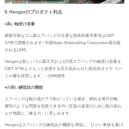
II. Hengerのプロダクト利点
♦高い軸受け容量
膨脹可能なゴム製エアバッグの主要な技術的要求事項はCB/T
3795で調整されます--中国State Shipbuilding Corporation著出版
される1996。
Hengerは新しいゴム製方式および2倍エアバッグの軸受け容量を
CB/T 3795よりもっと改善する高力高められた総合的タイヤ コー
ドの層を採用します、--1996標準
♦の高い練抵抗の機能
エアバッグは船の底の下で転がっている場合、締める薄片分離、
層等のような問題を包装できる均一圧延の速度のために船の底お
よび地面に「練る力」に苦しみます。
Hengerはエアバッグの練抵抗の機能を増強し、ひどい事故を避け