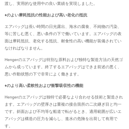
渡し、実用的な使用中の良い業績を実現しました。
♦のよい摩耗抵抗の性能および高い老化の抵抗
エアバッグは長い時間の日光露出、海水の腐食、不純物の汚染、
等に苦しむ悪く、悪い条件の下で働いています。エアバッグの表
面は摩耗抵抗、老化する抵抗、耐食性の高い機能が装備されてい
なければなりません。
Hengerのエアバッグは特別な原料および独特な製造方法の天然ゴ
ムから成っています。終了するエアバッグはできま前述の悪く、
悪い作動状態の下で非常によく働きます。
♦のより高い柔軟性および衝撃吸収性の機能
Hengerのエアバッグは独特で必要なより合わせる技術と製造され
ます。エアバッグの壁厚さは重複の接合箇所の二次継ぎ目と均一
です。斜面および不均等な船道で転がるとき、適用範囲が広いエ
アバッグは構造の圧力を減らし、進水の危険を出荷して有用で
す。