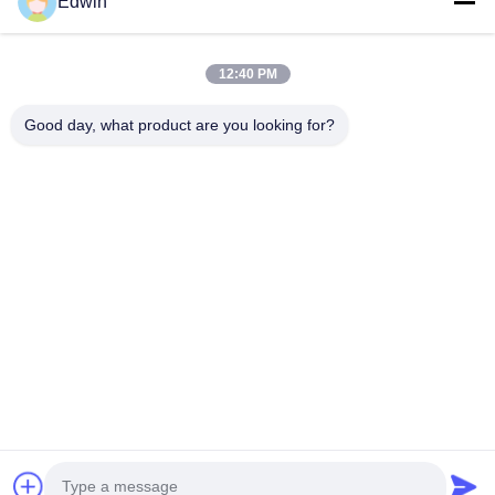
Edwin
VIDEO
12:40 PM
ゴム製 エアバッグ/海洋海難救助のエアバ
熱い販売の
ッグ/海洋のゴム製 エアバッグ/船の進水
のゴム製 エ
Good day, what product are you looking for?
のエアバッグ/膨脹可能な海洋のエアバッ
Boat Launching Ship Airbag/airbag shipping
Hot sale auxil
グ
machine Inflatable Marine Rubber Airbag
rubber airbag 
Introduction 6000 years ago, our ancestor begin
launching and 
to use log-rolling method to lift and move
最もよい価格を得なさい
known as air ba
最
weights, which is still widely used in daily
rubber airbag,
production and actual life nowadays. Marine
airbag,rubber p
rubber airbag is designed with soft rubber to lift
lifting bags, a
and carry weights, based on log-rolling method.
launching rubb
Marine rubber airbag is an innovative product of
ship launching
Chinese own proprietary intellectual property
widely used in
rights. It has wide
and landing,lif
家へ
製品
わたしたち に つい て
工場 ツアー
品質管理
連絡 ください
引金 を 求め て ください
ニュース
ブログ
© 2026 Qingdao Henger Shipping Supply Co., Ltd. All Rights Reserved.