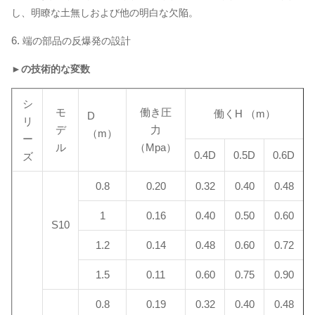
し、明瞭な土無しおよび他の明白な欠陥。
6.
端の部品の反爆発の設計
►の技術的な変数
シ
モ
働き圧
働くH （m）
D
リ
デ
力
（m）
ー
ル
（Mpa）
0.4D
0.5D
0.6D
ズ
0.8
0.20
0.32
0.40
0.48
1
0.16
0.40
0.50
0.60
S10
1.2
0.14
0.48
0.60
0.72
1.5
0.11
0.60
0.75
0.90
0.8
0.19
0.32
0.40
0.48