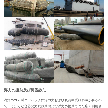
浮力の援助及び海難救助
海洋のゴム製エアバッグに浮力力および負荷軸受け容量があるの
で、くぼんだ容器の海難救助および浮力の援助でまた広く利用さ