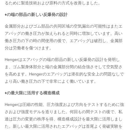
るために製造技術および原料の方式を改善しました。
♦の端の部品の新しい反爆発の設計
金属部分およびゴム部品の共同区域の空気漏出の可能性はまたエ
アバッグの働き圧力が加えられると同時に増加しています。高い
働き圧力の下の時の間使用の後で、エアバッグは破烈し、金属部
分は労働者を傷つけます。
Hengerはエアバッグの端の部品の新しい反爆発の設計を発明し
ま、ゴム製身体部分と端の金属部分間の結合強さそして空気堅さ
を高めます。Hengerのエアバッグは潜在的な安全上の問題なしで
より高い働き圧力の下で非常によく働いています。
♦の最大限に活用する構造構成
Hengerは圧縮の性能、圧力強度および方向をテストするために強
さおよび強度モデルを造りました。何回もの間テストの後で、私
達は圧力の変更の秩序を得、構造構成設計を最大限に活用しまし
た。新しい最大限に活用されたエアバッグは首尾よく発破実験を