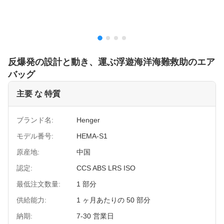
反爆発の設計と動き、運ぶ浮遊海洋海難救助のエア
バッグ
主要 な 特質
ブランド名:
Henger
モデル番号:
HEMA-S1
原産地:
中国
認定:
CCS ABS LRS ISO
最低注文数量:
1 部分
供給能力:
1 ヶ月あたりの 50 部分
納期:
7-30 営業日