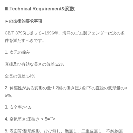
III.Technical Requirement&変数
►の技術的要求事項
CB/T 3795に従って--1996年、海洋のゴム製フェンダーは次の条
件を満たすべきです。
1.
次元の偏差
直径及び有効な長さの偏差:±2%
全長の偏差:±4%
2.
伸縮性がある変形の量:1.2回の働き圧力以下の直径の変形量の≤
5%。
3.
安全率:>4.5
4.
< 5="">
空気堅さ:圧抜き
5.
表面質:整形線形、ひび無し、泡無し、二重皮無し、不純物無