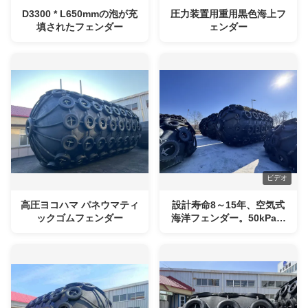
D3300 * L650mmの泡が充
圧力装置用重用黒色海上フ
填されたフェンダー
ェンダー
ビデオ
高圧ヨコハマ パネウマティ
設計寿命8～15年、空気式
ックゴムフェンダー
海洋フェンダー。50kPa、
80kPaの圧力に対応し、設
置方法としてチェーン、PP
ロープが利用可能。船舶の
ドッキングに最適。