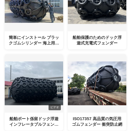
簡単にインストール ブラッ
船舶保護のためのドック浮
クゴムシリンダー 海上用気
遊式充電式フェンダー
圧フェンダー
ビデオ
船舶ボート係留ドック浮遊
ISO17357 高品質の気圧用
インフレータブルフェンダ
ゴムフェンダー 衝突防止網
ー、チェーンとPPロープを