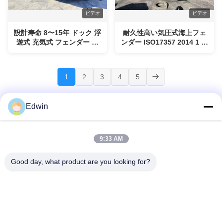
ビデオ
ビデオ
設計寿命 8〜15年 ドック 浮
耐久性高い気圧式海上フェ
遊式 充気式 フェンダー 高
ンダー ISO17357 2014 1 実
耐久性 重荷 浮遊式 ドック
行標準決済方法 Western
保護 ボート
Union に適合するように設
計
1
2
3
4
5
Edwin
9:33 AM
家へ
製品
わたしたち に つい て
工場 ツアー
品質管理
連絡 ください
引金 を 求め て ください
ニュース
ブログ
Good day, what product are you looking for?
© 2026 Qingdao Henger Shipping Supply Co., Ltd. All Rights Reserved.