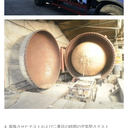
4. 膨脹させたテストおよび二番目の時間の空気堅さテスト