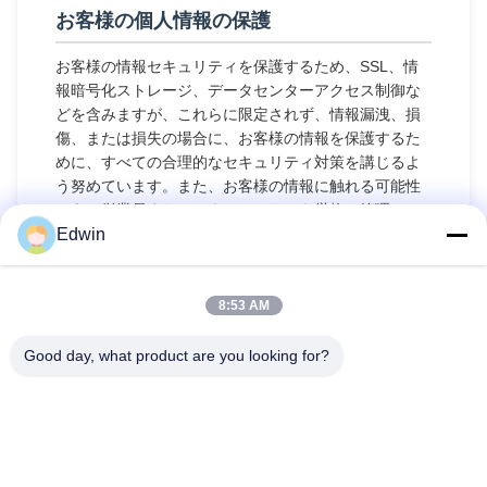
お客様の個人情報の保護
お客様の情報セキュリティを保護するため、SSL、情
報暗号化ストレージ、データセンターアクセス制御な
どを含みますが、これらに限定されず、情報漏洩、損
傷、または損失の場合に、お客様の情報を保護するた
めに、すべての合理的なセキュリティ対策を講じるよ
う努めています。また、お客様の情報に触れる可能性
のある従業員またはアウトソーサーを厳格に管理して
おり、これには、秘密保持契約の締結、職位に応じた
Edwin
異なる権限管理、および彼らの業務の監視が含まれま
す。
8:53 AM
未成年者の保護
Good day, what product are you looking for?
当社は、未成年者の個人情報の保護を重視していま
す。未成年者の場合は、保護者の方に本プライバシー
ポリシーを注意深くお読みいただき、保護者の同意を
得た上で当社のサービスを利用するか、当社に情報を
提供することをお勧めします。