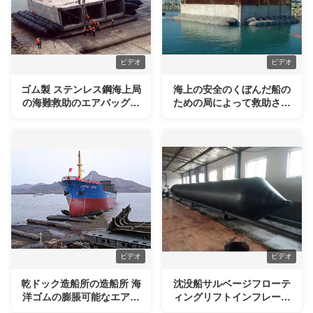
ビデオ
ビデオ
ゴム製 ステンレス鋼海上局
海上の安全のくぼんだ船の
の海難救助のエアバッグは
ための局によって救助され
カスタマイズした
る高い浮力のエアバッグ
ビデオ
ビデオ
乾ドック造船所の造船所 海
沈没船サルベージフローテ
洋ゴムの膨脹可能なエアバ
ィングリフトインフレータ
ッグ
ブルマリンエアバッグ