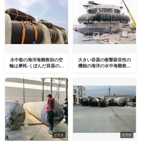
水中船の海洋海難救助の空
大きい容器の衝撃吸収性の
輸は摩耗-くぼんだ容器のた
機能の海洋の水中海難救助
めの抵抗--を袋に入れます
の空輸袋
ビデオ
ビデオ