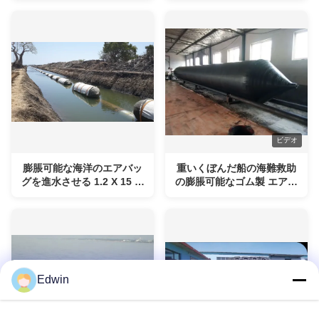
ビデオ
膨脹可能な海洋のエアバッ
重いくぼんだ船の海難救助
グを進水させる 1.2 X 15 の
の膨脹可能なゴム製 エアバ
海洋のゴム製エアバッグの
ッグ
船
Edwin