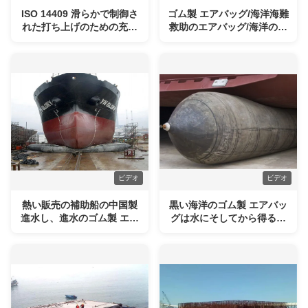
ISO 14409 滑らかで制御さ
ゴム製 エアバッグ/海洋海難
れた打ち上げのための充気
救助のエアバッグ/海洋のゴ
船打ち上げエアバッグ
ム製 エアバッグ/船の進水の
エアバッグ/膨脹可能な海洋
のエアバッグ
ビデオ
ビデオ
熱い販売の補助船の中国製
黒い海洋のゴム製 エアバッ
進水し、進水のゴム製 エア
グは水にそしてから得るボ
バッグ
ートを助ける