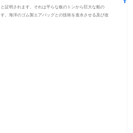
ると証明されます。それは平らな板のトンから巨大な船の
れます。海洋のゴム製エアバッグとの技術を進水させる及び改