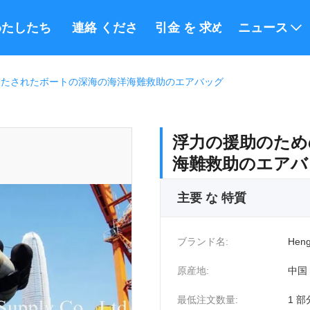
たしたち に つい て
連絡 ください
引金 を 求め て ください
ニュース
満たされたボートの深海の海洋海難救助のエアバッグ
浮力の援助のため
海難救助のエアバ
主要 な 特質
ブランド名:
Heng
原産地:
中国
最低注文数量:
1 部