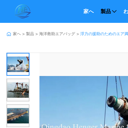
家へ
製品
わ
家へ
製品
海洋救助エアバッグ
浮力の援助のためのエア
>
>
>