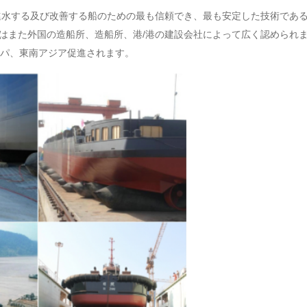
進水する及び改善する船のための最も信頼でき、最も安定した技術であ
ッグはまた外国の造船所、造船所、港/港の建設会社によって広く認めら
パ、東南アジア促進されます。