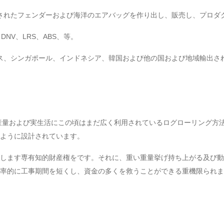
されたフェンダーおよび海洋のエアバッグを作り出し、販売し、プロダ
DNV、LRS、ABS、等。
ス、シンガポール、インドネシア、韓国および他の国および地域輸出さ
日産量および実生活にこの頃はまだ広く利用されているログローリング方
ように設計されています。
します専有知的財産権をです。それに、重い重量挙げ持ち上がる及び動
率的に工事期間を短くし、資金の多くを救うことができる重機限られま