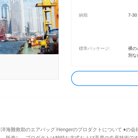
納期:
7-3
標準パッケージ:
裸の
別な
海難救助のエアバッグ Hengerのプロダクトについて ♦の
販売し、プロダクトは独特な方式および高度の生産技術です。 ♦の