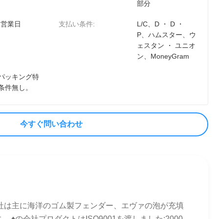
部分
0 営業日
支払い条件:
L/C、D ・ D ・
P、ハムスター、ウ
ェスタン ・ ユニオ
ン、MoneyGram
パッキング特
条件無し。
今すぐ問い合わせ
会社は主に海洋のゴム製フェンダー、エヴァの泡が充填
会社プロダクトはISO9001を渡しました:2000