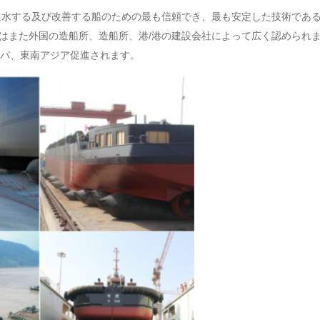
進水する及び改善する船のための最も信頼でき、最も安定した技術であ
ッグはまた外国の造船所、造船所、港/港の建設会社によって広く認めら
パ、東南アジア促進されます。