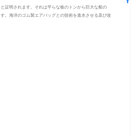
ると証明されます。それは平らな板のトンから巨大な船の
れます。海洋のゴム製エアバッグとの技術を進水させる及び改