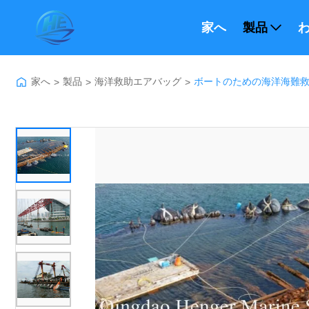
家へ
製品
わ
家へ
製品
海洋救助エアバッグ
ボートのための海洋海難
>
>
>