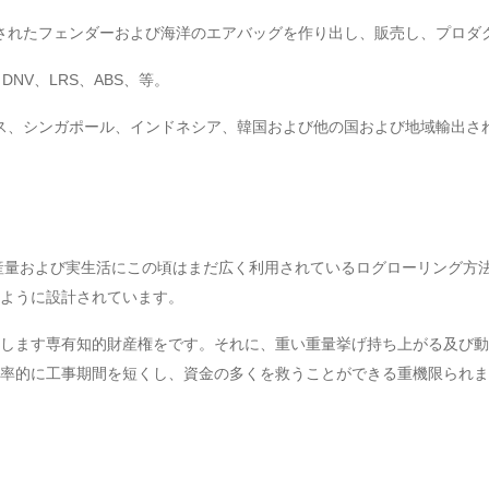
されたフェンダーおよび海洋のエアバッグを作り出し、販売し、プロダ
DNV、LRS、ABS、等。
ス、シンガポール、インドネシア、韓国および他の国および地域輸出さ
日産量および実生活にこの頃はまだ広く利用されているログローリング方
ように設計されています。
します専有知的財産権をです。それに、重い重量挙げ持ち上がる及び動
率的に工事期間を短くし、資金の多くを救うことができる重機限られま