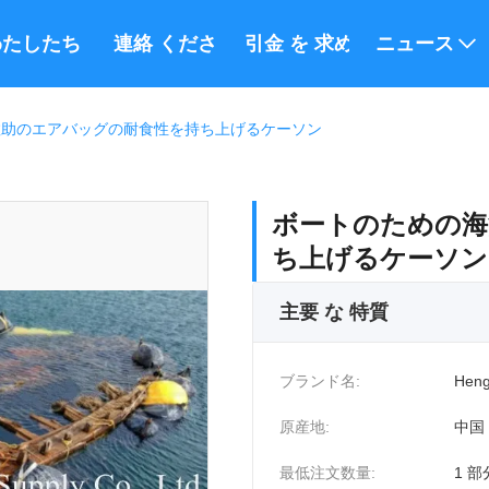
たしたち に つい て
連絡 ください
引金 を 求め て ください
ニュース
救助のエアバッグの耐食性を持ち上げるケーソン
ボートのための海
ち上げるケーソン
主要 な 特質
ブランド名:
Heng
原産地:
中国
最低注文数量:
1 部