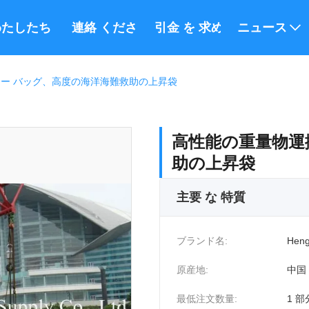
たしたち に つい て
連絡 ください
引金 を 求め て ください
ニュース
ー バッグ、高度の海洋海難救助の上昇袋
高性能の重量物運
助の上昇袋
主要 な 特質
ブランド名:
Heng
原産地:
中国
最低注文数量:
1 部