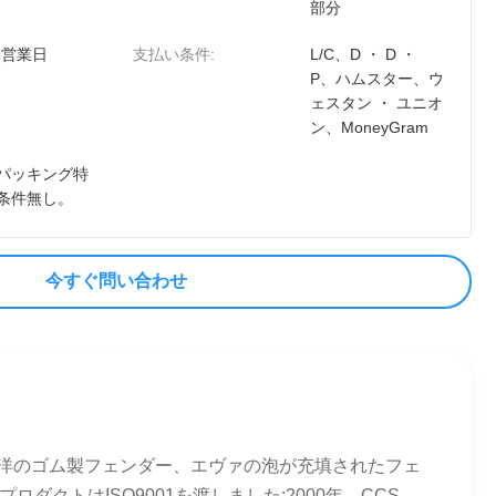
部分
0 営業日
支払い条件:
L/C、D ・ D ・
P、ハムスター、ウ
ェスタン ・ ユニオ
ン、MoneyGram
パッキング特
条件無し。
今すぐ問い合わせ
に海洋のゴム製フェンダー、エヴァの泡が充填されたフェ
トはISO9001を渡しました:2000年、CCS、