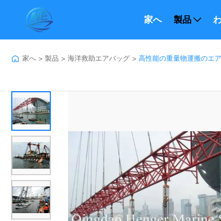
家へ
製品
わ
家へ
製品
海洋救助エアバッグ
高性能の重量物運搬のエア
>
>
>