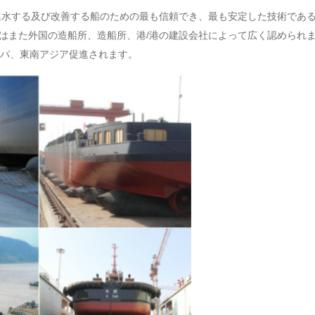
進水する及び改善する船のための最も信頼でき、最も安定した技術であ
ッグはまた外国の造船所、造船所、港/港の建設会社によって広く認めら
パ、東南アジア促進されます。