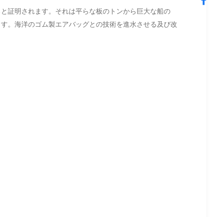
ると証明されます。それは平らな板のトンから巨大な船の
れます。海洋のゴム製エアバッグとの技術を進水させる及び改