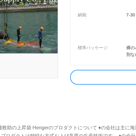
納期:
7-3
標準パッケージ:
裸の
別な
救助の上昇袋 Hengerのプロダクトについて ♦の会社は主
ダクトは独特な方式および高度の生産技術です。 ♦の会社プロダク