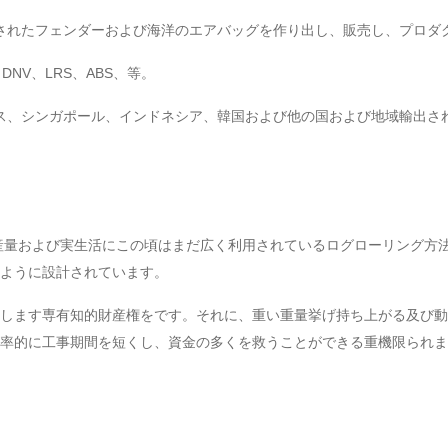
されたフェンダーおよび海洋のエアバッグを作り出し、販売し、プロダ
DNV、LRS、ABS、等。
ス、シンガポール、インドネシア、韓国および他の国および地域輸出さ
日産量および実生活にこの頃はまだ広く利用されているログローリング方
ように設計されています。
します専有知的財産権をです。それに、重い重量挙げ持ち上がる及び動
率的に工事期間を短くし、資金の多くを救うことができる重機限られま