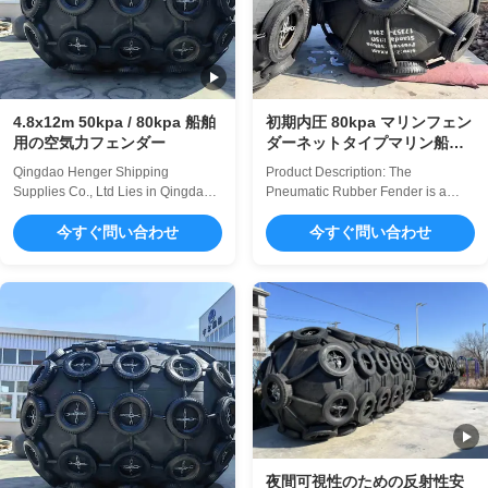
4.8x12m 50kpa / 80kpa 船舶
初期内圧 80kpa マリンフェン
用の空気力フェンダー
ダーネットタイプマリン船舶
の衝撃吸収ドック安全システ
Qingdao Henger Shipping
Product Description: The
ムに最適
Supplies Co., Ltd Lies in Qingdao,
Pneumatic Rubber Fender is a
a beautiful coastal city with red
highly reliable and efficient marine
tiling and green trees, blue sea and
今すぐ問い合わせ
floating fender designed to provide
今すぐ問い合わせ
clear sky, Qingdao Henger
superior protection for vessels and
Shipping Supplies Co., Ltd is a
docking structures. Manufactured
high-tech enterprise integrated with
using high-quality natural rubber,
manufacturing, research and
this fender ensures durability and
innovation, technical services,
excellent performance in
specialized in ...
demanding ...
夜間可視性のための反射性安