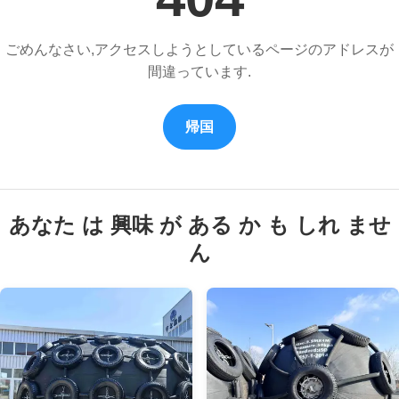
ごめんなさい,アクセスしようとしているページのアドレスが
間違っています.
帰国
あなた は 興味 が ある か も しれ ませ
ん