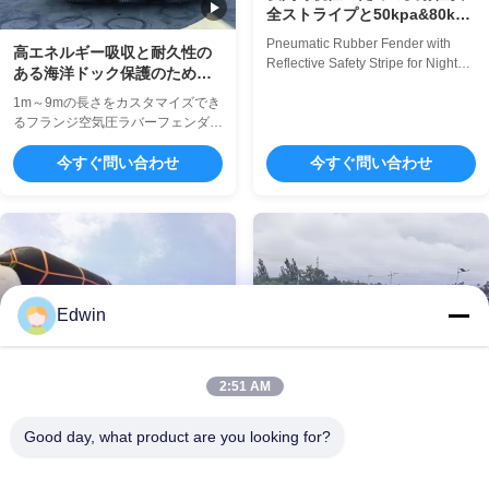
全ストライプと50kpa&80kpa
圧力と24ヶ月保証
Pneumatic Rubber Fender with
高エネルギー吸収と耐久性の
Reflective Safety Stripe for Night
ある海洋ドック保護のための
Time Visibility Product Overview
カスタム長1m～9mの空気圧
The Sea Pneumatic Rubber
1m～9mの長さをカスタマイズでき
ゴムフェンダー
Fender is an advanced marine
るフランジ空気圧ラバーフェンダ
cushioning device designed to
ー。高いエネルギー吸収性、耐久性
provide superior protection for
のあるゴム/ナイロン構造、-40°C
今すぐ問い合わせ
今すぐ問い合わせ
vessels during docking, mooring,
～ +70°C で動作します。 24ヶ月保
and ship-to-ship transfers.
証、BV/CCS/LR/DNV/ABS認証。海
Renowned for its ...
上ドックの保護や船舶の衝撃吸収に
最適です。
Edwin
2:51 AM
水中船の海洋海難救助の空輸
は摩耗-くぼんだ容器のための
Good day, what product are you looking for?
抵抗--を袋に入れます
Underwater Ship Marine Salvage
50kpaと80kpaの圧力で氷級
Air Lift Bags Abrasion - Resistance