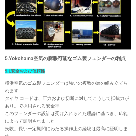
5.Yokohama空気の膨脹可能なゴム製フェンダーの利点
5.1安全および信頼性
横浜空気のゴム製フェンダーは強いの複数の層の組み立てら
れます
タイヤ コードは、圧力および切断に対してこうして抵抗力が
あり。で採用される安全率
このフェンダーの設計は受け入れられた理論に基づき、広範
によって証明されました
実験。長い一定期間にわたる操作上の経験は最高に証明しま