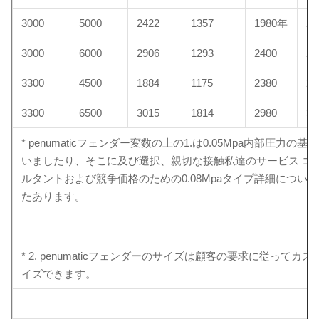
3000
5000
2422
1357
1980年
23
3000
6000
2906
1293
2400
26
3300
4500
1884
1175
2380
26
3300
6500
3015
1814
2980
30
* penumaticフェンダー変数の上の1.は0.05Mpa内部圧力の基
いましたり、そこに及び選択、親切な接触私達のサービス コ
ルタントおよび競争価格のための0.08Mpaタイプ詳細につい
たあります。
* 2. penumaticフェンダーのサイズは顧客の要求に従ってカス
イズできます。