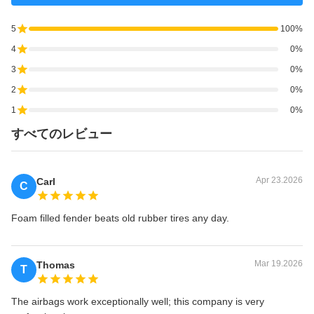
5
100%
4
0%
3
0%
2
0%
1
0%
すべてのレビュー
Apr 23.2026
Carl
C
Foam filled fender beats old rubber tires any day.
Mar 19.2026
Thomas
T
The airbags work exceptionally well; this company is very