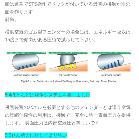
船は通常でSTS操作でドックが付いている最初の接触か別の
船を作ります
斜角。
横浜空気のゴム製フェンダーの場合には、エネルギー吸収は
15度まで傾向がある圧縮で減らして下さい。
5.4ほとんどは競争システムを要しました
保護装置のパネルを必要とする他のフェンダーとは違う空気
の圧縮伸縮性の利用は、接触で、完全に均一表面圧力を提供
します。 表面圧力は内部空気圧と等しいです
5.5せん断力に対してより強い