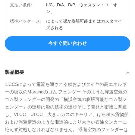
支払い条件:
L/C、D/A、D/P、ウェスタン・ユニオ
ン、
標準パッケージ:
によって裸か膨脹可能またはカスタマイ
ズされる
今すぐ問い合わせ
製品概要
1.CCSによって電流を通される鎖およびタイヤの高エネルギ
ーの吸収のMaraineのゴム フェンダー そのような浮遊空気の
ゴム製フェンダーの開発の「横浜空気の膨脹可能なゴム製フ
ェンダー」の進歩は船の技術の進歩そして開発と密接に関連
し、VLCC、ULCC、大きいガスのキャリア、ばら積み貨物船
および浮遊構造のような漸進的により大きい石油タンカーに
絶えず対処しなければなりません。 浮遊空気のフェンダーは