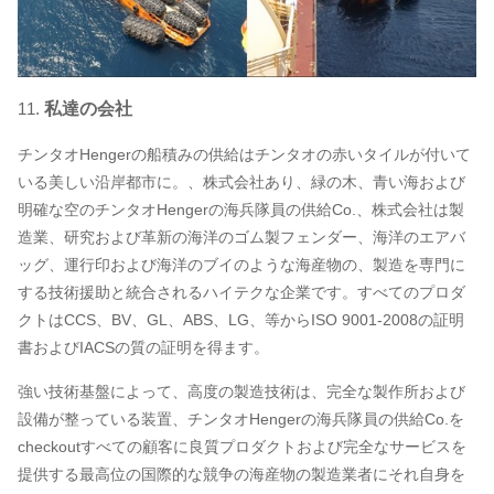
11.
私達の会社
チンタオHengerの船積みの供給はチンタオの赤いタイルが付いて
いる美しい沿岸都市に。、株式会社あり、緑の木、青い海および
明確な空のチンタオHengerの海兵隊員の供給Co.、株式会社は製
造業、研究および革新の海洋のゴム製フェンダー、海洋のエアバ
ッグ、運行印および海洋のブイのような海産物の、製造を専門に
する技術援助と統合されるハイテクな企業です。すべてのプロダ
クトはCCS、BV、GL、ABS、LG、等からISO 9001-2008の証明
書およびIACSの質の証明を得ます。
強い技術基盤によって、高度の製造技術は、完全な製作所および
設備が整っている装置、チンタオHengerの海兵隊員の供給Co.を
checkoutすべての顧客に良質プロダクトおよび完全なサービスを
提供する最高位の国際的な競争の海産物の製造業者にそれ自身を