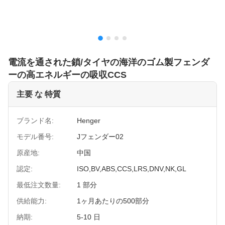
電流を通された鎖/タイヤの海洋のゴム製フェンダ
ーの高エネルギーの吸収CCS
主要 な 特質
ブランド名:
Henger
モデル番号:
Jフェンダー02
原産地:
中国
認定:
ISO,BV,ABS,CCS,LRS,DNV,NK,GL
最低注文数量:
1 部分
供給能力:
1ヶ月あたりの500部分
納期:
5-10 日