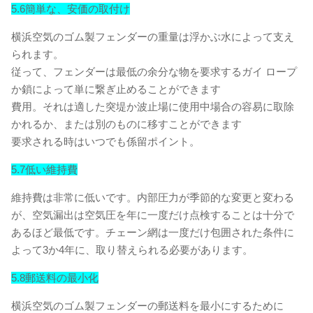
5.6簡単な、安価の取付け
横浜空気のゴム製フェンダーの重量は浮かぶ水によって支え
られます。
従って、フェンダーは最低の余分な物を要求するガイ ロープ
か鎖によって単に繋ぎ止めることができます
費用。それは適した突堤か波止場に使用中場合の容易に取除
かれるか、または別のものに移すことができます
要求される時はいつでも係留ポイント。
5.7低い維持費
維持費は非常に低いです。内部圧力が季節的な変更と変わる
が、空気漏出は空気圧を年に一度だけ点検することは十分で
あるほど最低です。チェーン網は一度だけ包囲された条件に
よって3か4年に、取り替えられる必要があります。
5.8郵送料の最小化
横浜空気のゴム製フェンダーの郵送料を最小にするために