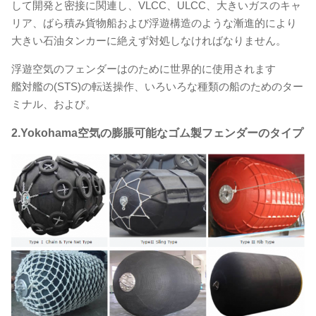
して開発と密接に関連し、VLCC、ULCC、大きいガスのキャ
リア、ばら積み貨物船および浮遊構造のような漸進的により
大きい石油タンカーに絶えず対処しなければなりません。
浮遊空気のフェンダーはのために世界的に使用されます
艦対艦の(STS)の転送操作、いろいろな種類の船のためのター
ミナル、および。
2.Yokohama
空気の膨脹可能なゴム製フェンダーのタイプ