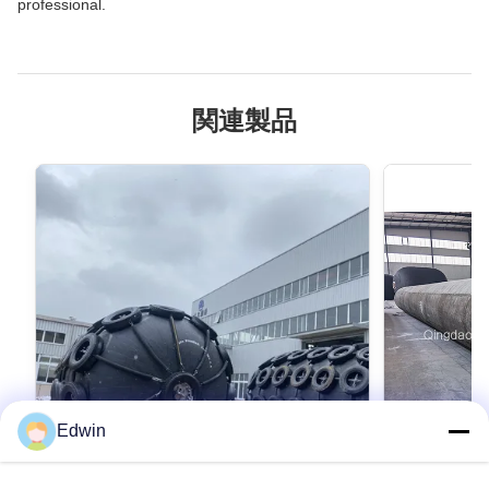
professional.
関連製品
Edwin
VIDEO