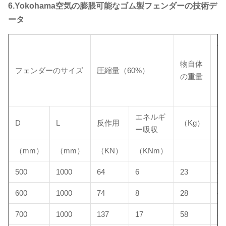
6.Yokohama空気の膨脹可能なゴム製フェンダーの技術デ
ータ
保
ャ
物自体
フェンダーのサイズ
圧縮量（60%）
ト
の重量
い
る
エネルギ
D
L
反作用
（Kg）
（
ー吸収
（mm）
（mm）
（KN）
（KNm）
500
1000
64
6
23
35
600
1000
74
8
28
40
700
1000
137
17
58
52