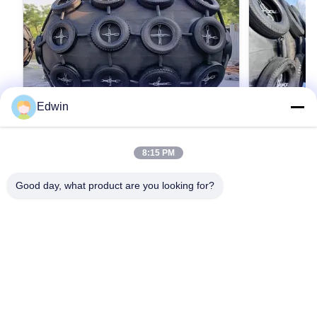
Edwin
VIDEO
8:15 PM
優れた性能 横浜フェンダー ISO 17357規
高品質の海
格準拠 衝撃抵抗強化 OEM
Good day, what product are you looking for?
Lies in Qingdao
tiling and gre
Qingdao Henger Shipping Supplies Co., Ltd Lies
Qingdao Henge
in Qingdao, a beautiful coastal city with red tiling
high-tech ente
and green trees, blue sea and clear sky,
manufacturing,
Qingdao Henger Shipping Supplies Co., Ltd is a
最もよい価格を得なさい
最
technical serv
high-tech enterprise integrated with
marine product
manufacturing, research and innovation,
marine airbag,
technical services, specialized in manufacturing
All products g
marine products, such as marine rubber fender,
IACS quality 
marine airbag, navigation mark and marine buoy.