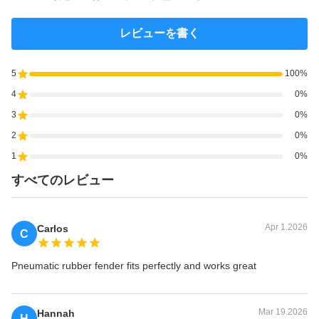
レビューを書く
5
100%
4
0%
3
0%
2
0%
1
0%
すべてのレビュー
Apr 1.2026
Carlos
C
Pneumatic rubber fender fits perfectly and works great
Mar 19.2026
Hannah
H