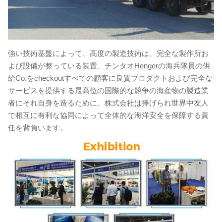
強い技術基盤によって、高度の製造技術は、完全な製作所お
よび設備が整っている装置、チンタオHengerの海兵隊員の供
給Co.をcheckoutすべての顧客に良質プロダクトおよび完全な
サービスを提供する最高位の国際的な競争の海産物の製造業
者にそれ自身を造るために、株式会社は捧げられ世界中友人
で相互に有利な協同によって全体的な海洋安全を保障する責
任を背負います。