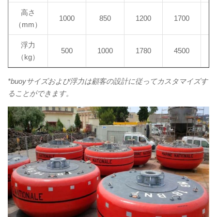
高さ
1000
850
1200
1700
3
（mm）
浮力
500
1000
1780
4500
1
（kg）
*buoyサイズおよび浮力は顧客の設計に従ってカスタマイズす
ることができます。