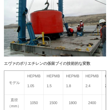
エヴァのポリエチレンの係留ブイの
技術的な変数
HEPMB
HEPMB
HEPMB
HEPMB
H
モデル
1.05
1.5
1.8
2.4
2.5
直径
1050
1500
1800
2400
2
（mm）