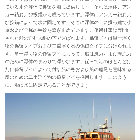
ている水の浮体で係留を船に提供します。それは浮体、アン
カー鎖および投錨から成っています。浮体はアンカー鎖およ
び投錨によって水に固定です。そこに浮体の上に掘っ建て小
屋および金属の手錠を繋ぎ止めています。係留仕事は専門に
された船の歪む大綱の下で運ばれます。係留ブイは単一浮く
物の係留タイプおよび二重浮く物の係留タイプに分けられま
す。単一浮く物の係留ブイによって、船は風力および海流力
のために浮体のまわりで浮かびます。従って港のほとんどは
別に係留ブイによって付す船の弓および船の船尾を意味する
船のための二重浮く物の係留ブイを採用します。このよう
に、船は水に固定であることができます。