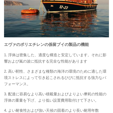
エヴァのポリエチレンの係留ブイの
製品の機能
1.
浮体は密集した、適度な構造と安定しています。それに影
響および嵐の波に抵抗する完全な性能があります
2.
高い靭性、さまざまな種類の海洋の環境のために適した環
境ストレスによって引き起こされるひびに抵抗する強力なパ
フォーマンス。
3.
配達に容易なより高い積載量およびよりよい摩耗の性能の
浮体の重量を下げ、より低い設置費用取付けて下さい。
4.
よい耐食性および強い天候の固着のより長い耐用年数