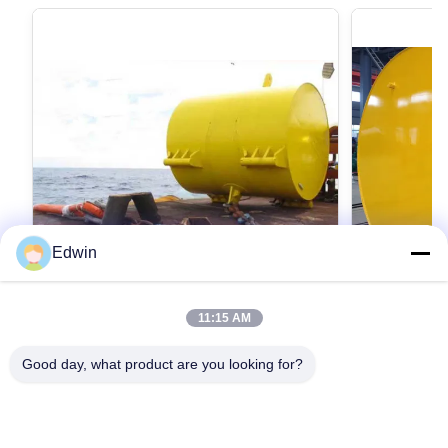
Edwin
11:15 AM
水にカスタマイズされた鋼鉄海洋の係留
カスタマイ
ブイ
部の鋼鉄内
Good day, what product are you looking for?
海洋のブイ
Mooring Buoys - Easy to use mooring products
Exterior steel
that can be moored on water Design
Design advant
advantages: In the past, metal welded buoys
buoys were he
were heavy, rusty and oxidized when used at
最もよい価格を得なさい
used at sea, sh
最