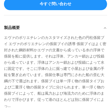
今すぐ問い合わせ
製品概要
エヴァのポリエチレンのカスタマイズされた色の円柱係留ブ
イ エヴァのポリエチレンの係留ブイの誘導 係留ブイはよく密
封された鋼鉄材料かエヴァの文書から成っている水の浮体で
係留を船に提供します。それは浮体、アンカー鎖および投錨
から成っています。浮体はアンカー鎖および投錨によって水
に固定です。そこに浮体の上に掘っ建て小屋および金属の手
錠を繋ぎ止めています。係留仕事は専門にされた船の歪む大
綱の下で運ばれます。係留ブイは単一浮く物の係留タイプお
よび二重浮く物の係留タイプに分けられます。単一浮く物の
係留ブイによって、船は風力および海流力のために浮体のま
わりで浮かびます。従って港のほとんどは別に係留ブイによ
っ...