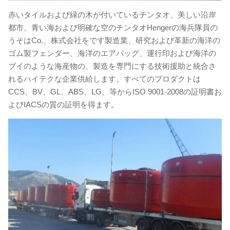
赤いタイルおよび緑の木が付いているチンタオ、美しい沿岸
都市、青い海および明確な空のチンタオHengerの海兵隊員の
うそはCo.、株式会社をです製造業、研究および革新の海洋の
ゴム製フェンダー、海洋のエアバッグ、運行印および海洋の
ブイのような海産物の、製造を専門にする技術援助と統合さ
れるハイテクな企業供給します。すべてのプロダクトは
CCS、BV、GL、ABS、LG、等からISO 9001-2008の証明書お
よびIACSの質の証明を得ます。