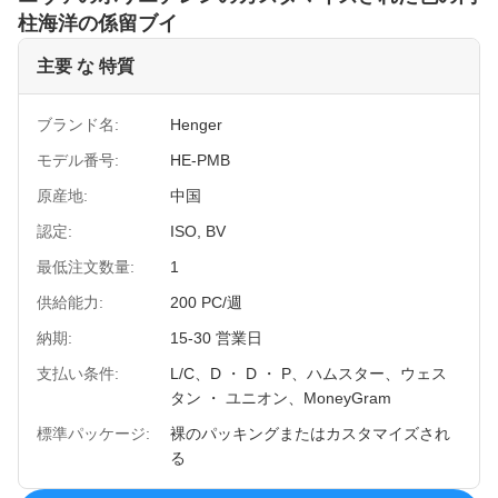
柱海洋の係留ブイ
主要 な 特質
ブランド名:
Henger
モデル番号:
HE-PMB
原産地:
中国
認定:
ISO, BV
最低注文数量:
1
供給能力:
200 PC/週
納期:
15-30 営業日
支払い条件:
L/C、D ・ D ・ P、ハムスター、ウェス
タン ・ ユニオン、MoneyGram
標準パッケージ:
裸のパッキングまたはカスタマイズされ
る