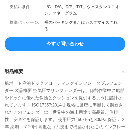
支払い条件:
L/C、D/A、D/P、T/T、ウェスタンユニオ
ン、マネーグラム
標準パッケージ:
裸のパッキングまたはカスタマイズされ
る
今すぐ問い合わせ
製品概要
船ボート停泊ドックフローティングインフレータブルフェン
ダー 製品概要 空気圧マリンフェンダーは、係留作業中に船舶
やドックに優れた保護とクッションを提供するように設計さ
れています。 ISO17357:2014-1 規格に厳密に準拠して製造さ
れたこのフェンダーは、世界中の海上用途で高品質、信頼
性、安全性を保証します。 使用圧力: 50kPaと80kPa 保証： 2
年 納期： 7-20日 高度なゴム技術で構築されたこのインフレー