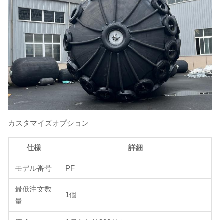
カスタマイズオプション
仕様
詳細
モデル番号
PF
最低注文数
1個
量