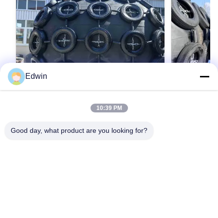
Edwin
VIDEO
10:39 PM
ISO17357 認証された気力ゴムフェンダー
高品質の海
調整可能なサイズ 0.3-4.8M 50kpa &
Good day, what product are you looking for?
6 ～ 10 年の
80kpa 圧力オプション
を備えた高品
プレミアム型気圧用ゴムフェンダー - カスタマ
れた耐久性 (-4
イズされたソリューション - ISO17357認証 青
ズ (直径 0.
島市に位置する 青島ハンガー船用品株式会社
輸送安全アプ
は,海上ゴムフェンダーを含む高級船舶製品に特
最もよい価格を得なさい
最
化したハイテク企業です.船舶用エアバッグ
CCS,BV,GL,ABSを含む著名な分類協会のISO
9001:2008認証とIACS承認によって,品質への
我々のコミットメントが強調されていますLR
と. 膨らませられるゴムフェンダーの紹介 "ヨコ