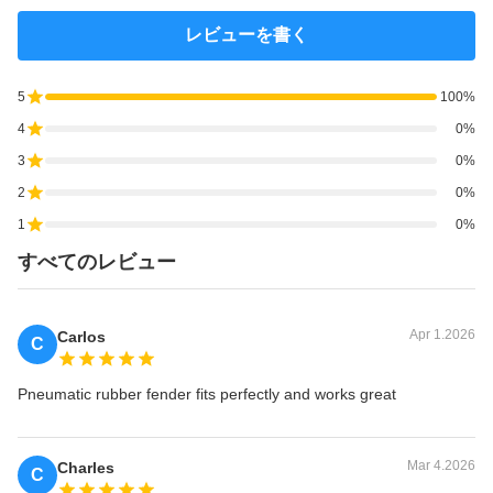
レビューを書く
5
100%
4
0%
3
0%
2
0%
1
0%
すべてのレビュー
Apr 1.2026
Carlos
C
Pneumatic rubber fender fits perfectly and works great
Mar 4.2026
Charles
C