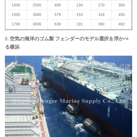
1500
2500
499
134
270
300
1500
3000
579
153
318
450
1700
3000
639
191
380
482
2000年
3500
875
308
580
890
8.
空気の海洋のゴム製 フェンダーのモデル選択を浮かべ
2000年
4000
1000
352
680
1000
る横浜
2500
4000
1381
663
1064
1180
2500
5500
2019年
1131
1268
1380
3000
5000
2422
1357
1980年
2388
3000
6000
2906
1293
2400
2690
3300
4500
1884
1175
2380
2617
3300
6500
3015
1814
2980
3000
*横浜
フェンダー
変数の上の1.は0.05Mpa内部圧力の基づいていたり、そ
こに及び選択、親切に接触私達のサービス コンサルタント詳細について
はおよび競争価格のための0.08Mpaタイプまたある。
* 2. penumaticフェンダーのサイズは顧客の要求に従ってカスタマイズ