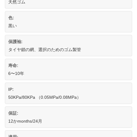
天然ゴム
色:
黒い
保護袖:
タイヤ鎖の網、選択のためのゴム製管
寿命:
6〜10年
IP:
50KPa/80KPa （0.05MPa/0.08MPa）
保証:
12かmonths/24月