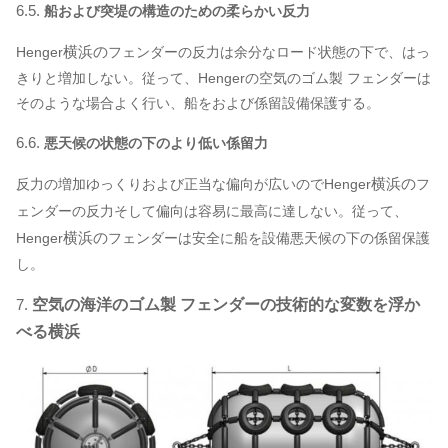
6.5.
船および突堤の構造のための柔らかい反力
横浜の
Henger
フェンダー
の反力は余分なロード状態の下で、はっ
きりと増加しない。従って、Hengerの空気のゴム製 フェンダーは
そのような場合よく行い、船をおよび係留設備保護する。
6.6.
悪天候の状態の下のより低い係留力
横浜の
反力の増加ゆっくりおよび正当な偏向が広いのでHenger
フ
ェンダー
の反力そして偏向は容易に最高に達しない。従って、
横浜の
Henger
フェンダーは
安全に船を設備悪天候の下の係留保護
し。
7.
空気の海洋のゴム製 フェンダーの技術的な変数を浮か
べる横浜