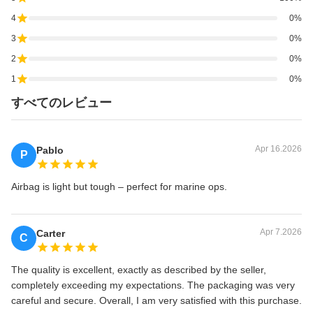
4
0%
3
0%
2
0%
1
0%
すべてのレビュー
Apr 16.2026
Pablo
P
Airbag is light but tough – perfect for marine ops.
Apr 7.2026
Carter
C
The quality is excellent, exactly as described by the seller,
completely exceeding my expectations. The packaging was very
careful and secure. Overall, I am very satisfied with this purchase.