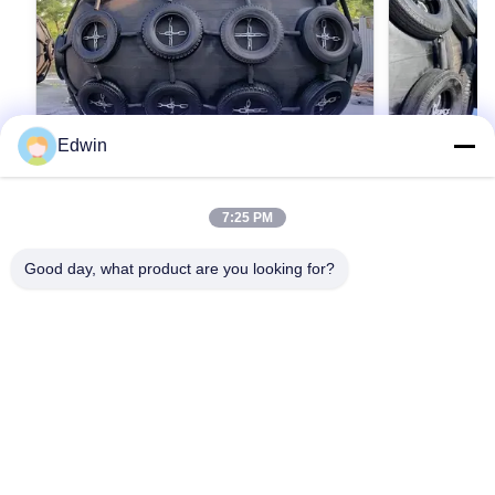
Edwin
VIDEO
7:25 PM
優れた性能 横浜フェンダー ISO 17357規
高品質の海
格準拠 衝撃抵抗強化 OEM
Good day, what product are you looking for?
Lies in Qingdao
tiling and gre
Qingdao Henger Shipping Supplies Co., Ltd Lies
Qingdao Henge
in Qingdao, a beautiful coastal city with red tiling
high-tech ente
and green trees, blue sea and clear sky,
manufacturing,
Qingdao Henger Shipping Supplies Co., Ltd is a
最もよい価格を得なさい
最
technical serv
high-tech enterprise integrated with
marine product
manufacturing, research and innovation,
marine airbag,
technical services, specialized in manufacturing
All products g
marine products, such as marine rubber fender,
IACS quality 
marine airbag, navigation mark and marine buoy.
ABS, LG, etc.
All products get ISO 9001-2008 certificate and