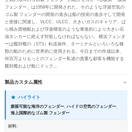
フェンダー」は1958年に開発された。そのような浮遊空気の
ゴム製 フェンダーの開発の進歩は船の技術の進歩そして開発
と密接に関連し、VLCC、ULCC、大きいガスのキャリア、ば
ら積み貨物船および浮遊構造のような漸進的により大きい石
油タンカーに絶えず対処しなければならない。 横浜フェンダ
ーは艦対艦の（STS）転送操作、ターミナルといろいろな種
類の船のために世界的に使用される。今日までの作成以来、
何百万よりもっとのフェンダー私達の貴重な顧客を機能する
艦対艦および船にドック...
製品カスタム属性
ハイライト
膨脹可能な海洋のフェンダー
,
ハイドロ空気のフェンダー
,
海上国際的なゴム製 フェンダー
材料: