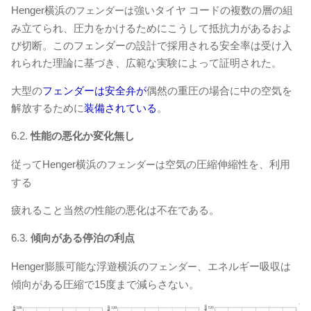
Henger横浜の
強いタイヤ コードの複数の層の組
フェンダーは
み立てられ、圧力をかけるためにこうして抵抗力があるおよ
び切断。このフェンダーの設計で採用される安全率は受け入
れられた理論に基づき、広範な実験によって証明された。
大型の
フェンダーは安全弁が
偶然の重圧の場合に中の空気を
解放するために
装備されている
。
6.2.
性能の悪化か変化無し
従ってHenger横浜の
空気の圧縮伸縮性を、利用
フェンダーは
する
疲れること当然の性能の悪化は不在である。
6.3.
傾向がある停泊の利点
Henger
膨脹可能な浮遊
横浜の
、エネルギー吸収は
フェンダー
傾向がある圧縮で15度まで減らさない。