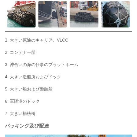
5000
0.33
228
2.0 x 3.5
1.
大きい原油のキャリア、VLCC
2. コンテナー船
3. 沖合いの海の仕事のプラットホーム
4. 大きい造船所およびドック
5. 大きい船および遊航船
6. 軍隊港のドック
7. 大きい橋桟橋
パッキング及び配達