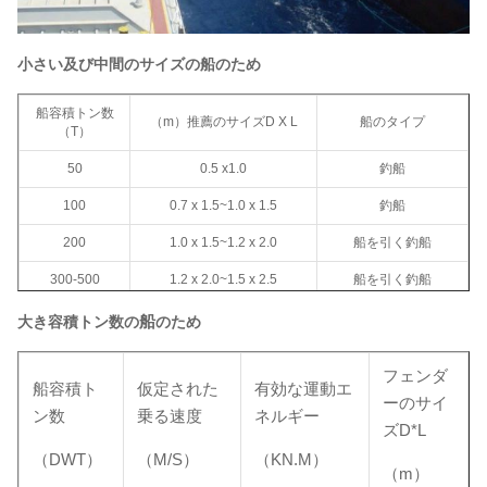
できる。
* 3.のすべてのaccessoriresは顧客の要求かデッサンに従ってカスタマイ
ズできる。
小さい及び中間のサイズの船のため
船容積トン数
（m）推薦のサイズD X L
船のタイプ
（T）
50
0.5 x1.0
釣船
100
0.7 x 1.5~1.0 x 1.5
釣船
200
1.0 x 1.5~1.2 x 2.0
船を引く釣船
300-500
1.2 x 2.0~1.5 x 2.5
船を引く釣船
船を引くこと、貨物
船
大き容積トン数の
のため
1000
1.5 x 2.5~1.5 x 3.0
船
貨物船、海洋のトロ
フェンダ
3000
2.0 x 3.0~2.0 x 3.5
船容積ト
仮定された
有効な運動エ
ール船
ーのサイ
ン数
乗る速度
ネルギー
10000
2.0 x 3.5~2.5 x 4.0
貨物船
ズD*L
（DWT）
（M/S）
（KN.M）
（m）