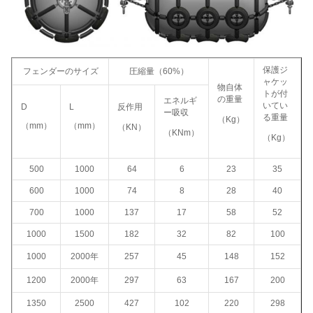
保護ジ
フェンダーのサイズ
圧縮量（60%）
ャケッ
物自体
トが付
の重量
エネルギ
いてい
D
L
反作用
ー吸収
る重量
（Kg）
（mm）
（mm）
（KN）
（KNm）
（Kg）
500
1000
64
6
23
35
600
1000
74
8
28
40
700
1000
137
17
58
52
1000
1500
182
32
82
100
1000
2000年
257
45
148
152
1200
2000年
297
63
167
200
1350
2500
427
102
220
298