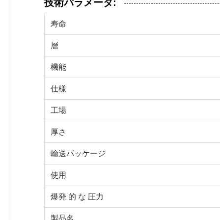
技術パラメータ:
寿命
層
機能
仕様
工場
厚さ
輸送パッケージ
使用
爆発 的 な 圧力
製品名