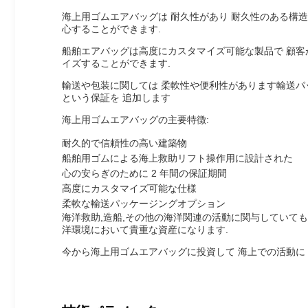
海上用ゴムエアバッグは 耐久性があり 耐久性のある構
心することができます.
船舶エアバッグは高度にカスタマイズ可能な製品で 顧客
イズすることができます.
輸送や包装に関しては 柔軟性や便利性があります輸送パ
という保証を 追加します
海上用ゴムエアバッグの主要特徴:
耐久的で信頼性の高い建築物
船舶用ゴムによる海上救助リフト操作用に設計された
心の安らぎのために 2 年間の保証期間
高度にカスタマイズ可能な仕様
柔軟な輸送パッケージングオプション
海洋救助,造船,その他の海洋関連の活動に関与していて
洋環境において貴重な資産になります.
今から海上用ゴムエアバッグに投資して 海上での活動に