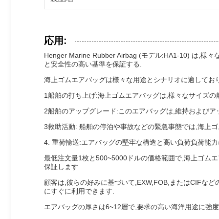
応用:
Henger Marine Rubber Airbag (モデル
と安全性の高い基準を保証する.
海上ゴムエアバッグは様々な用途とシナリオに適しており
1船舶の打ち上げ:海上ゴムエアバッグは,様々なサイズ
2船舶のアップグレード:このエアバッグは,維持および
3救助活動: 船舶の停泊や事故などの緊急事態では,海上
4. 重荷輸送:エアバッグの堅牢な構造と高い負荷負荷能
最低注文量1枚と500~5000ドルの価格範囲で,海上ゴ
保証します
顧客は,彼らの好みに基づいて,EXW,FOB,またはCIF
にすぐに利用できます.
エアバッグの厚さは6~12層で,要求の高い海洋用途に強