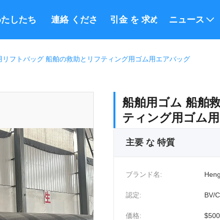
たしたち に つい て
連絡 ください
引金 を 求め て ください
ニュース
用リフトバッグ 船舶の救助とリフティング用ゴム用エアバッグ
船舶用ゴム 船舶
ティング用ゴム用
主要 な 特質
ブランド名:
Heng
認定:
BV/
価格:
$500