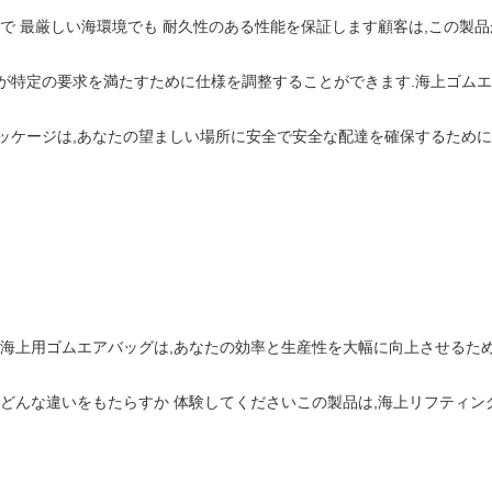
造で 最厳しい海環境でも 耐久性のある性能を保証します顧客は,この製
が特定の要求を満たすために仕様を調整することができます.海上ゴムエ
ッケージは,あなたの望ましい場所に安全で安全な配達を確保するため
も海上用ゴムエアバッグは,あなたの効率と生産性を大幅に向上させるた
 どんな違いをもたらすか 体験してくださいこの製品は,海上リフティン