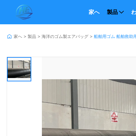
家へ
製品
わ
家へ
>
製品
>
海洋のゴム製エアバッグ
>
船舶用ゴム 船舶救助