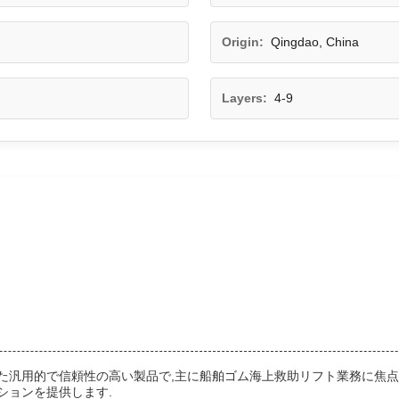
Origin:
Qingdao, China
Layers:
4-9
た汎用的で信頼性の高い製品で,主に船舶ゴム海上救助リフト業務に焦点
ションを提供します.