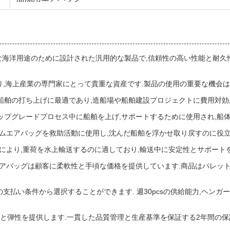
:HA1-10) は,様々な海洋用途のために設計された汎用的な製品で,信頼性の高い
,海上産業の専門家にとって貴重な資産です.製品の使用の重要な機会は
の船舶の打ち上げに最適であり,造船場や船舶建設プロジェクトに費用対
アップグレードプロセス中に船舶を上げ,サポートするために使用され,船
ゴムエアバッグを救助活動に使用し,沈んだ船舶を浮かせ取り戻すのに役立
力により,重荷を水上輸送するのに適しており,輸送中に安定性とサポートを
ムエアバッグは顧客に柔軟性と手頃な価格を提供しています.商品はパレット
などの支払い条件から選択することができます. 週30pcsの供給能力,ヘ
度と弾性を提供します.一貫した品質管理と生産基準を保証する2年間の