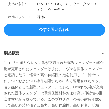
支払い条件:
D/A、D/P、L/C、T/T、ウェスタン・ユニ
オン、MoneyGram
標準パッケージ:
裸体/
今すぐ問い合わせ
製品概要
1. エヴァ ポリウレタン泡が充填された浮遊フェンダーの紹介
泡が充填されたフェンダーはまた、エヴァを固体フェンダー
と電話したり、軽量の高い伸縮性の泡を使用して、沖合い
に、STSおよびSTD操作を隠すために広く適用されたクッシ
ョン媒体として新型フェンダー、である。Hengerの泡が充填
された固体フェンダーは環境保護材料および高い伸縮性の重
合体材料から成っている。このプロダクトの長い耐用年数そ
して高い経済的価値は高力、高い伸縮性、高い付着、反漏