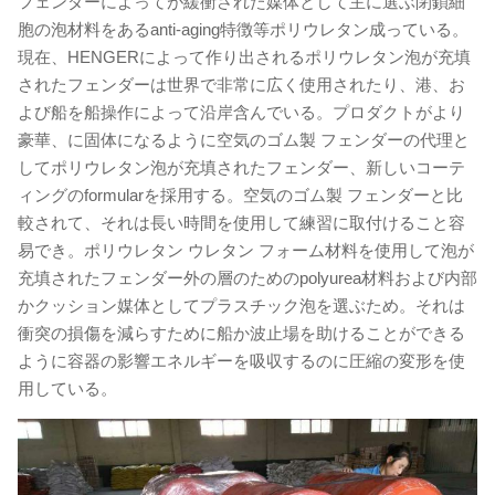
フェンダーによってが緩衝された媒体として主に選ぶ閉鎖細
胞の泡材料をあるanti-aging特徴等ポリウレタン成っている。
現在、HENGERによって作り出されるポリウレタン泡が充填
されたフェンダーは世界で非常に広く使用されたり、港、お
よび船を船操作によって沿岸含んでいる。プロダクトがより
豪華、に固体になるように空気のゴム製 フェンダーの代理と
してポリウレタン泡が充填されたフェンダー、新しいコーテ
ィングのformularを採用する。空気のゴム製 フェンダーと比
較されて、それは長い時間を使用して練習に取付けること容
易でき。ポリウレタン ウレタン フォーム材料を使用して泡が
充填されたフェンダー外の層のためのpolyurea材料および内部
かクッション媒体としてプラスチック泡を選ぶため。それは
衝突の損傷を減らすために船か波止場を助けることができる
ように容器の影響エネルギーを吸収するのに圧縮の変形を使
用している。