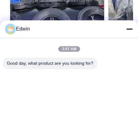
Edwin
3:47 AM
オーダーメイド 高さ 泡詰め フェンダー
ISO173
保護 船板 生産時間 5 ~ 10 日 耐久性 海洋
ンダー オーダ
Good day, what product are you looking for?
ドック バンパー ソリューション
径 海洋用
Product Description: The Foam Filled Fender is
Foam Filled F
an exceptional solution designed specifically for
ISO17357 Comp
marine applications such as wharf mooring, port
Product Overvi
docking, and other waterfront protection needs.
最もよい価格を得なさい
fenders are m
最
Engineered to provide superior cushioning and
standards, ava
impact absorption, this wharf mooring foam
0.5 to 4.8 me
fender ensures the safety of vessels and
fenders, they u
infrastructure by minimizing damage during
foam as cushi
berthing operations. Its robust construction and
Environmentall
innovative foam-filled design make it an
strength and e
indispensable component
resistance an
service life
家へ
製品
わたしたち に つい て
工場 ツアー
品質管理
連絡 ください