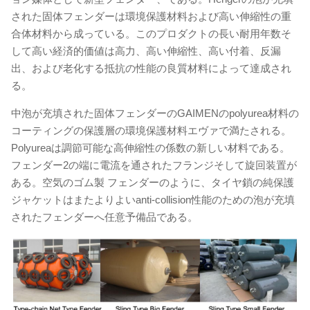
された固体フェンダーは環境保護材料および高い伸縮性の重
合体材料から成っている。このプロダクトの長い耐用年数そ
して高い経済的価値は高力、高い伸縮性、高い付着、反漏
出、および老化する抵抗の性能の良質材料によって達成され
る。
中泡が充填された固体フェンダーのGAIMENのpolyurea材料の
コーティングの保護層の環境保護材料エヴァで満たされる。
Polyureaは調節可能な高伸縮性の係数の新しい材料である。
フェンダー2の端に電流を通されたフランジそして旋回装置が
ある。空気のゴム製 フェンダーのように、タイヤ鎖の純保護
ジャケットはまたよりよいanti-collision性能のための泡が充填
されたフェンダーへ任意予備品である。