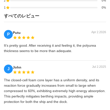
2
0%
1
0%
すべてのレビュー
Apr 2.2026
Putu
P
It's pretty good. After receiving it and feeling it, the polyurea
thickness seems to be more than adequate.
Jul 2.2025
John
J
The closed-cell foam core layer has a uniform density, and its
reaction force gradually increases from small to large when
compressed to 60%, exhibiting extremely high energy absorption.
This perfectly mitigates berthing impacts, providing ample
protection for both the ship and the dock.