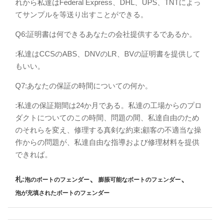
れから私達はFederal Express、DHL、UPS、TNTによっ
てサンプルを等送り出すことができる。
Q6:証明書は何できるあなたの会社提供するであるか。
:私達はCCSのABS、DNVのLR、BVの証明書を提供して
もいい。
Q7:あなたの保証の時間についての何か。
:私達の保証期間は24か月である。私達の工場からのプロ
ダクトについてのこの時間、問題の間、私達自由のため
のそれらを変え、修理する真剣な約束;顧客の不適当な操
作からの問題が、私達自由な指導および修理材料を提供
できれば。
、
、
札:
泡のボートのフェンダー
膨脹可能なボートのフェンダー
泡が充填されたボートのフェンダー