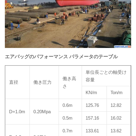
エアバッグのパフォーマンス パラメータのテーブル
単位長ごとの軸受け
働き高
容量
直径
働き圧力
さ
KN/m
Ton/m
0.6m
125.76
12.82
D=1.0m
0.20Mpa
0.5m
157.16
16.02
0.7m
133.61
13.62