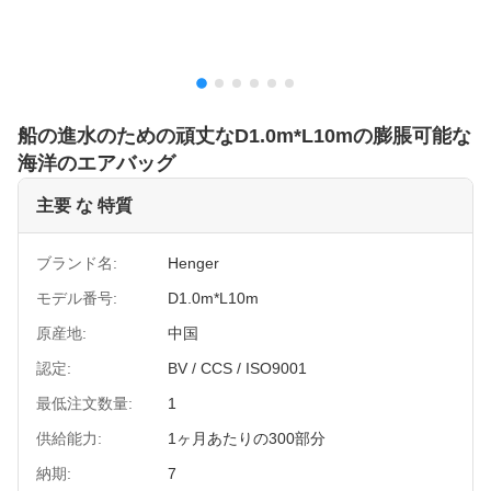
船の進水のための頑丈なD1.0m*L10mの膨脹可能な
海洋のエアバッグ
主要 な 特質
ブランド名:
Henger
モデル番号:
D1.0m*L10m
原産地:
中国
認定:
BV / CCS / ISO9001
最低注文数量:
1
供給能力:
1ヶ月あたりの300部分
納期:
7