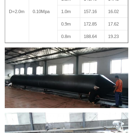
D=2.0m
0.10Mpa
1.0m
157.16
16.02
0.9m
172.85
17.62
0.8m
188.64
19.23