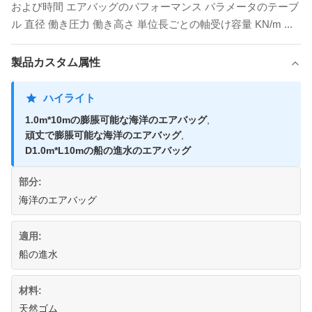
および時間 エアバッグのパフォーマンス パラメータのテーブ
ル 直径 働き圧力 働き高さ 単位長ごとの軸受け容量 KN/m ...
製品カスタム属性
ハイライト
1.0m*10mの膨脹可能な海洋のエアバッグ
,
頑丈で膨脹可能な海洋のエアバッグ
,
D1.0m*L10mの船の進水のエアバッグ
部分:
海洋のエアバッグ
適用:
船の進水
材料:
天然ゴム