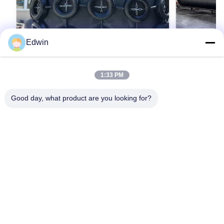
Edwin
VIDEO
1:33 PM
黒い海用ゴムエアバッグ 安全 効果的な緑
耐久性 ゴム
色環境保護
グ 優れた爆発
Good day, what product are you looking for?
用途に最適
Introduction of Marine Rubber Airbag 1. Marine
Product Descr
Rubber Airbags Marine Rubber Airbag is China
is a highly sp
independent intellectual property rights of
the rigorous 
innovative products, the products are mainly
最もよい価格を得なさい
transportation
最
applied to ship launching and landing, weight
utmost precis
lifting, handling, installation of underwater
this Marine Ru
buoyancy aid etc. Nowadays, Marine rubber
performance, du
airbags are widely used in the world. The
maritime applic
Products are less limited by space, no large
exceptional qu
mechanical equipment, can shorten the working
fabric made f
period and save the unnecessary
outstanding
家へ
製品
わたしたち に つい て
工場 ツアー
品質管理
連絡 ください