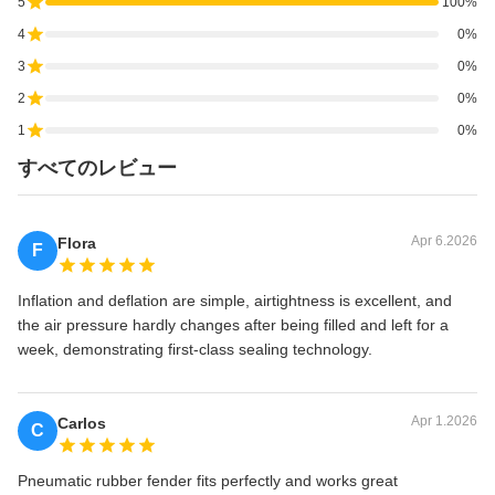
5
100%
4
0%
3
0%
2
0%
1
0%
すべてのレビュー
Apr 6.2026
Flora
F
Inflation and deflation are simple, airtightness is excellent, and
the air pressure hardly changes after being filled and left for a
week, demonstrating first-class sealing technology.
Apr 1.2026
Carlos
C
Pneumatic rubber fender fits perfectly and works great