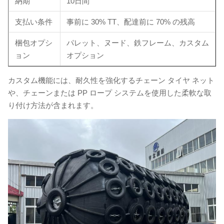
納期
10日間
支払い条件
事前に 30% TT、配達前に 70% の残高
梱包オプシ
パレット、ヌード、鉄フレーム、カスタム
ョン
オプション
カスタム機能には、耐久性を強化するチェーン タイヤ ネット
や、チェーンまたは PP ロープ システムを使用した柔軟な取
り付け方法が含まれます。