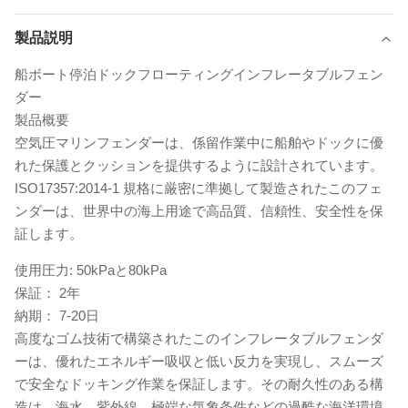
製品説明
船ボート停泊ドックフローティングインフレータブルフェン
ダー
製品概要
空気圧マリンフェンダーは、係留作業中に船舶やドックに優
れた保護とクッションを提供するように設計されています。
ISO17357:2014-1 規格に厳密に準拠して製造されたこのフェ
ンダーは、世界中の海上用途で高品質、信頼性、安全性を保
証します。
使用圧力:
50kPaと80kPa
保証：
2年
納期：
7-20日
高度なゴム技術で構築されたこのインフレータブルフェンダ
ーは、優れたエネルギー吸収と低い反力を実現し、スムーズ
で安全なドッキング作業を保証します。その耐久性のある構
造は、海水、紫外線、極端な気象条件などの過酷な海洋環境