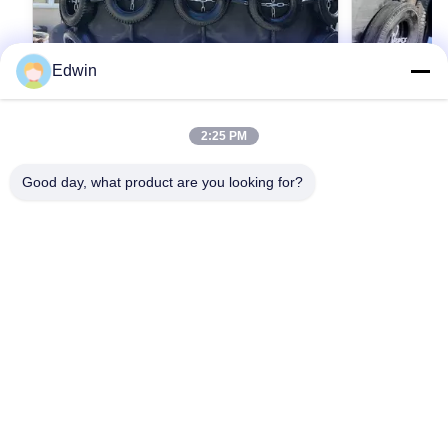
Edwin
VIDEO
2:25 PM
ISO17357 認証された気力ゴムフェンダー
高品質の海
調整可能なサイズ 0.3-4.8M 50kpa &
Good day, what product are you looking for?
6 ～ 10 年の
80kpa 圧力オプション
を備えた高品
プレミアム型気圧用ゴムフェンダー - カスタマ
れた耐久性 (-4
イズされたソリューション - ISO17357認証 青
ズ (直径 0.
島市に位置する 青島ハンガー船用品株式会社
輸送安全アプ
は,海上ゴムフェンダーを含む高級船舶製品に特
最もよい価格を得なさい
最
化したハイテク企業です.船舶用エアバッグ
CCS,BV,GL,ABSを含む著名な分類協会のISO
9001:2008認証とIACS承認によって,品質への
我々のコミットメントが強調されていますLR
と. 膨らませられるゴムフェンダーの紹介 "ヨコ
ハマ型充気ゴムフェンダー"は1958年に開発され
た.これらのフェンダーは,VLCC,ULCC,大型ガス
輸送機貨物輸送船も 浮遊式充気式フェンダーは,
家へ
製品
わたしたち に つい て
工場 ツアー
品質管理
連絡 ください
船から船 (STS) ...
引金 を 求め て ください
ニュース
ブログ