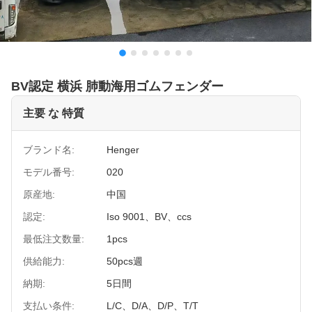
BV認定 横浜 肺動海用ゴムフェンダー
主要 な 特質
ブランド名:
Henger
モデル番号:
020
原産地:
中国
認定:
Iso 9001、BV、ccs
最低注文数量:
1pcs
供給能力:
50pcs週
納期:
5日間
支払い条件:
L/C、D/A、D/P、T/T