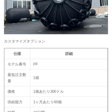
カスタマイズオプション
仕様
詳細
モデル番号
PF
最低注文数
1個
量
価格
1個あたり300ドル
供給能力
1ヶ月あたり60個