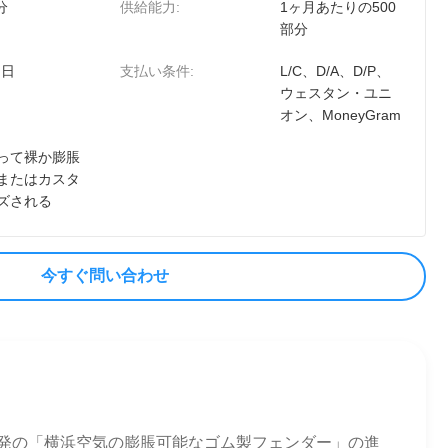
分
供給能力:
1ヶ月あたりの500
部分
 日
支払い条件:
L/C、D/A、D/P、
ウェスタン・ユニ
オン、MoneyGram
って裸か膨脹
またはカスタ
ズされる
今すぐ問い合わせ
の開発の「横浜空気の膨脹可能なゴム製フェンダー」の進