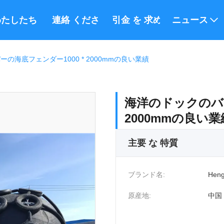
たしたち に つい て
連絡 ください
引金 を 求め て ください
ニュース
の海底フェンダー1000 * 2000mmの良い業績
海洋のドックのバン
2000mmの良い業
主要 な 特質
ブランド名:
Heng
原産地:
中国