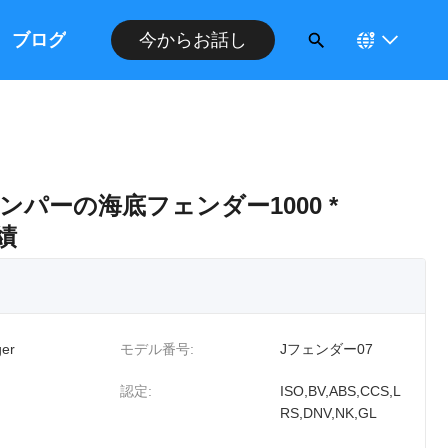
ブログ
今からお話し
パーの海底フェンダー1000 *
績
er
モデル番号:
Jフェンダー07
認定:
ISO,BV,ABS,CCS,L
RS,DNV,NK,GL