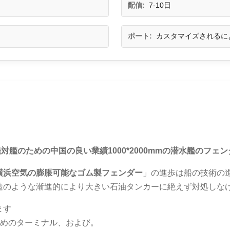
配信:
7-10日
ポート:
カスタマイズされるに
対艦のための中国の良い業績1000*2000mmの潜水艦のフェン
横浜空気の膨脹可能なゴム製フェンダー
」の進歩は船の技術の進
造のような漸進的により大きい石油タンカーに絶えず対処しな
ます
ためのターミナル、および。