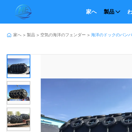
家へ
製品
わ
家へ
製品
空気の海洋のフェンダー
海洋のドックのバンパー
>
>
>