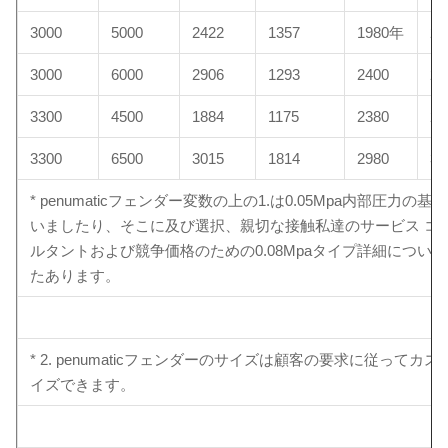
3000
5000
2422
1357
1980年
23
3000
6000
2906
1293
2400
26
3300
4500
1884
1175
2380
26
3300
6500
3015
1814
2980
30
* penumaticフェンダー変数の上の1.は0.05Mpa内部圧力の基
いましたり、そこに及び選択、親切な接触私達のサービス コ
ルタントおよび競争価格のための0.08Mpaタイプ詳細につい
たあります。
* 2. penumaticフェンダーのサイズは顧客の要求に従ってカス
イズできます。