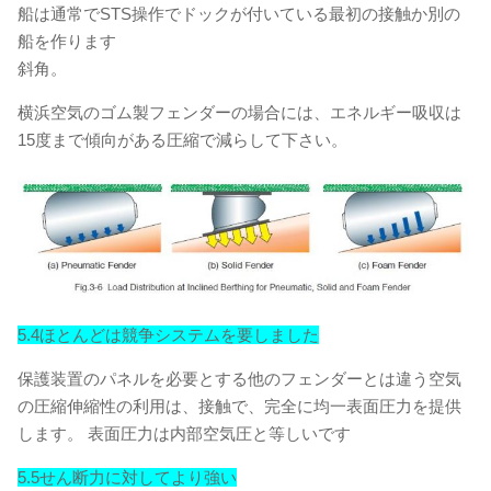
船は通常でSTS操作でドックが付いている最初の接触か別の
船を作ります
斜角。
横浜空気のゴム製フェンダーの場合には、エネルギー吸収は
15度まで傾向がある圧縮で減らして下さい。
5.4ほとんどは競争システムを要しました
保護装置のパネルを必要とする他のフェンダーとは違う空気
の圧縮伸縮性の利用は、接触で、完全に均一表面圧力を提供
します。 表面圧力は内部空気圧と等しいです
5.5せん断力に対してより強い