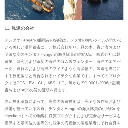
11.
私達の会社
チンタオHengerの船積みの供給はチンタオの赤いタイルが付いて
いる美しい沿岸都市に。、株式会社あり、緑の木、青い海および
明確な空のチンタオHengerの海兵隊員の供給Co.、株式会社は製
造業、研究および革新の海洋のゴム製フェンダー、海洋のエアバ
ッグ、運行印および海洋のブイのような海産物の、製造を専門に
する技術援助と統合されるハイテクな企業です。すべてのプロダ
クトはCCS、BV、GL、ABS、LG、等からISO 9001-2008の証明
書およびIACSの質の証明を得ます。
強い技術基盤によって、高度の製造技術は、完全な製作所および
設備が整っている装置、チンタオHengerの海兵隊員の供給Co.を
checkoutすべての顧客に良質プロダクトおよび完全なサービスを
提供する最高位の国際的な競争の海産物の製造業者にそれ自身を