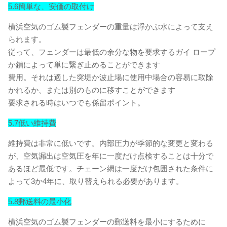
5.6簡単な、安価の取付け
横浜空気のゴム製フェンダーの重量は浮かぶ水によって支え
られます。
従って、フェンダーは最低の余分な物を要求するガイ ロープ
か鎖によって単に繋ぎ止めることができます
費用。それは適した突堤か波止場に使用中場合の容易に取除
かれるか、または別のものに移すことができます
要求される時はいつでも係留ポイント。
5.7低い維持費
維持費は非常に低いです。内部圧力が季節的な変更と変わる
が、空気漏出は空気圧を年に一度だけ点検することは十分で
あるほど最低です。チェーン網は一度だけ包囲された条件に
よって3か4年に、取り替えられる必要があります。
5.8郵送料の最小化
横浜空気のゴム製フェンダーの郵送料を最小にするために