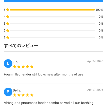
5
100%
4
0%
3
0%
2
0%
1
0%
すべてのレビュー
Apr 24.2026
Lin
L
Foam filled fender still looks new after months of use
Apr 17.2026
Bella
B
Airbag and pneumatic fender combo solved all our berthing