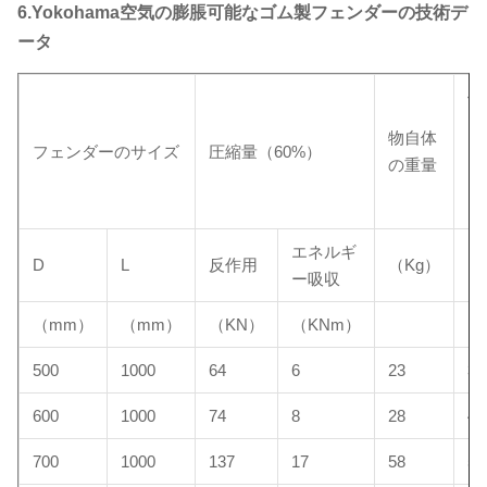
6.Yokohama空気の膨脹可能なゴム製フェンダーの技術デ
ータ
保
ャ
物自体
フェンダーのサイズ
圧縮量（60%）
ト
の重量
い
る
エネルギ
D
L
反作用
（Kg）
（
ー吸収
（mm）
（mm）
（KN）
（KNm）
500
1000
64
6
23
35
600
1000
74
8
28
40
700
1000
137
17
58
52