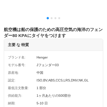
航空機は船の保護のための高圧空気の海洋のフェン
ダー80 KPAにタイヤをつけます
主要 な 特質
ブランド名:
Henger
モデル番号:
Jフェンダー03
原産地:
中国
認定:
ISO,BV,ABS,CCS,LRS,DNV,NK,GL
最低注文数量:
1 部分
供給能力:
1ヶ月あたりの500部分
納期:
5-10 日