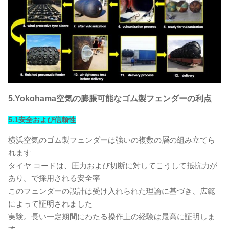
5.Yokohama空気の膨脹可能なゴム製フェンダーの利点
5.1安全および信頼性
横浜空気のゴム製フェンダーは強いの複数の層の組み立てら
れます
タイヤ コードは、圧力および切断に対してこうして抵抗力が
あり。で採用される安全率
このフェンダーの設計は受け入れられた理論に基づき、広範
によって証明されました
実験。長い一定期間にわたる操作上の経験は最高に証明しま