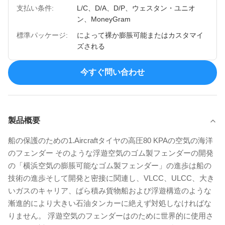
支払い条件:
L/C、D/A、D/P、ウェスタン・ユニオ
ン、MoneyGram
標準パッケージ:
によって裸か膨脹可能またはカスタマイ
ズされる
今すぐ問い合わせ
製品概要
船の保護のための1.Aircraftタイヤの高圧80 KPAの空気の海洋
のフェンダー そのような浮遊空気のゴム製フェンダーの開発
の「横浜空気の膨脹可能なゴム製フェンダー」の進歩は船の
技術の進歩そして開発と密接に関連し、VLCC、ULCC、大き
いガスのキャリア、ばら積み貨物船および浮遊構造のような
漸進的により大きい石油タンカーに絶えず対処しなければな
りません。 浮遊空気のフェンダーはのために世界的に使用さ