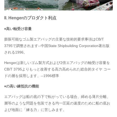
II. Hengerのプロダクト利点
♦高い軸受け容量
膨脹可能なゴム製エアバッグの主要な技術的要求事項はCB/T
3795で調整されます--中国State Shipbuilding Corporation著出版
される1996。
Hengerは新しいゴム製方式および2倍エアバッグの軸受け容量を
CB/T 3795よりもっと改善する高力高められた総合的タイヤ コー
ドの層を採用します、--1996標準
♦の高い練抵抗の機能
エアバッグは船の底の下で転がっている場合、締める薄片分離、
層等のような問題を包装できる均一圧延の速度のために船の底お
よび地面に「練る力」に苦しみます。