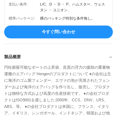
支払い条件:
L/C、D ・ D ・ P、ハムスター、ウェス
タン ・ ユニオン、
標準パッケージ:
裸のパッキング特別な条件無し。
今すぐ問い合わせ
製品概要
円柱膨脹可能なボートの上昇袋、良質の浮力の援助の重量物
運搬のエアバッグ Hengerのプロダクトについて ♦の会社は主
に海洋のゴム製フェンダー、エヴァの泡が充填されたフェン
ダーおよび海洋のエアバッグを作り出し、販売し、プロダク
トは独特な方式および高度の生産技術です。 ♦の会社プロダ
クトはISO9001を渡しました:2000年、CCS、DNV、LRS、
ABS、等。 ♦の会社プロダクトは米国に、フランス、イタリ
ア、イギリス、シンガポール、インドネシア、韓国および他