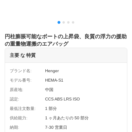
円柱膨脹可能なボートの上昇袋、良質の浮力の援助
の重量物運搬のエアバッグ
主要 な 特質
ブランド名:
Henger
モデル番号:
HEMA-S1
原産地:
中国
認定:
CCS ABS LRS ISO
最低注文数量:
1 部分
供給能力:
1 ヶ月あたりの 50 部分
納期:
7-30 営業日