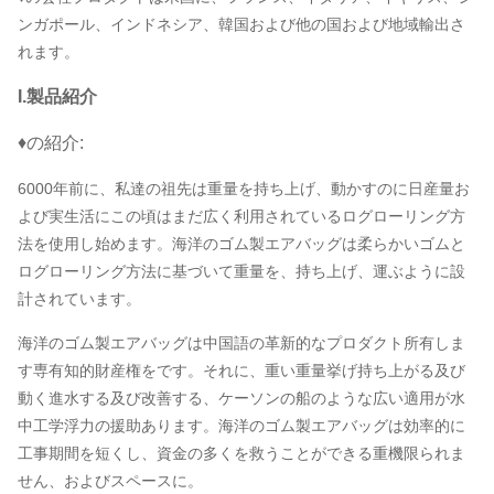
ンガポール、インドネシア、韓国および他の国および地域輸出さ
れます。
I.製品紹介
♦の紹介:
6000年前に、私達の祖先は重量を持ち上げ、動かすのに日産量お
よび実生活にこの頃はまだ広く利用されているログローリング方
法を使用し始めます。海洋のゴム製エアバッグは柔らかいゴムと
ログローリング方法に基づいて重量を、持ち上げ、運ぶように設
計されています。
海洋のゴム製エアバッグは中国語の革新的なプロダクト所有しま
す専有知的財産権をです。それに、重い重量挙げ持ち上がる及び
動く進水する及び改善する、ケーソンの船のような広い適用が水
中工学浮力の援助あります。海洋のゴム製エアバッグは効率的に
工事期間を短くし、資金の多くを救うことができる重機限られま
せん、およびスペースに。