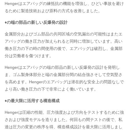
Hengerはエアバッグの練抵抗の機能を増強し、ひどい事故を避け
るために製造技術および原料の方式を改善しました。
♦の端の部品の新しい反爆発の設計
金属部分およびゴム部品の共同区域の空気漏出の可能性はまたエ
アバッグの働き圧力が加えられると同時に増加しています。高い
働き圧力の下の時の間使用の後で、エアバッグは破烈し、金属部
分は労働者を傷つけます。
Hengerはエアバッグの端の部品の新しい反爆発の設計を発明し
ま、ゴム製身体部分と端の金属部分間の結合強さそして空気堅さ
を高めます。Hengerのエアバッグは潜在的な安全上の問題なしで
より高い働き圧力の下で非常によく働いています。
♦の最大限に活用する構造構成
Hengerは圧縮の性能、圧力強度および方向をテストするために強
さおよび強度モデルを造りました。何回もの間テストの後で、私
達は圧力の変更の秩序を得、構造構成設計を最大限に活用しまし