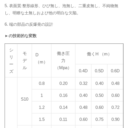
5.
表面質:整形線形、ひび無し、泡無し、二重皮無し、不純物無
し、明瞭な土無しおよび他の明白な欠陥。
6.
端の部品の反爆発の設計
►の技術的な変数
シ
モ
働き圧
働くH （m）
D
リ
デ
力
（m）
ー
ル
（Mpa）
0.4D
0.5D
0.6D
ズ
0.8
0.20
0.32
0.40
0.48
1
0.16
0.40
0.50
0.60
S10
1.2
0.14
0.48
0.60
0.72
1.5
0.11
0.60
0.75
0.90