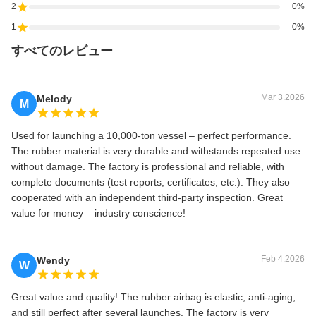
2
0%
1
0%
すべてのレビュー
Mar 3.2026
Melody
M
Used for launching a 10,000‑ton vessel – perfect performance.
The rubber material is very durable and withstands repeated use
without damage. The factory is professional and reliable, with
complete documents (test reports, certificates, etc.). They also
cooperated with an independent third‑party inspection. Great
value for money – industry conscience!
Feb 4.2026
Wendy
W
Great value and quality! The rubber airbag is elastic, anti‑aging,
and still perfect after several launches. The factory is very