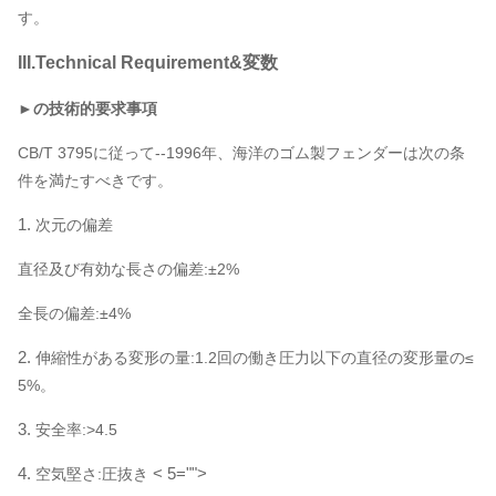
す。
III.Technical Requirement&変数
►の技術的要求事項
CB/T 3795に従って--1996年、海洋のゴム製フェンダーは次の条
件を満たすべきです。
1.
次元の偏差
直径及び有効な長さの偏差:±2%
全長の偏差:±4%
2.
伸縮性がある変形の量:1.2回の働き圧力以下の直径の変形量の≤
5%。
3.
安全率:>4.5
4.
< 5="">
空気堅さ:圧抜き