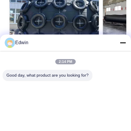
Edwin
VIDEO
2:14 PM
黒い海用ゴムエアバッグ 安全 効果的な緑
耐久性 ゴム
色環境保護
グ 優れた爆発
Good day, what product are you looking for?
用途に最適
Introduction of Marine Rubber Airbag 1. Marine
Product Descr
Rubber Airbags Marine Rubber Airbag is China
is a highly sp
independent intellectual property rights of
the rigorous 
innovative products, the products are mainly
最もよい価格を得なさい
transportation
最
applied to ship launching and landing, weight
utmost precis
lifting, handling, installation of underwater
this Marine Ru
buoyancy aid etc. Nowadays, Marine rubber
performance, du
airbags are widely used in the world. The
maritime applic
Products are less limited by space, no large
exceptional qu