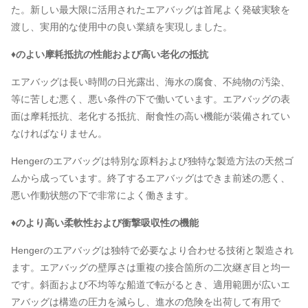
た。新しい最大限に活用されたエアバッグは首尾よく発破実験を
渡し、実用的な使用中の良い業績を実現しました。
♦のよい摩耗抵抗の性能および高い老化の抵抗
エアバッグは長い時間の日光露出、海水の腐食、不純物の汚染、
等に苦しむ悪く、悪い条件の下で働いています。エアバッグの表
面は摩耗抵抗、老化する抵抗、耐食性の高い機能が装備されてい
なければなりません。
Hengerのエアバッグは特別な原料および独特な製造方法の天然ゴ
ムから成っています。終了するエアバッグはできま前述の悪く、
悪い作動状態の下で非常によく働きます。
♦のより高い柔軟性および衝撃吸収性の機能
Hengerのエアバッグは独特で必要なより合わせる技術と製造され
ます。エアバッグの壁厚さは重複の接合箇所の二次継ぎ目と均一
です。斜面および不均等な船道で転がるとき、適用範囲が広いエ
アバッグは構造の圧力を減らし、進水の危険を出荷して有用で