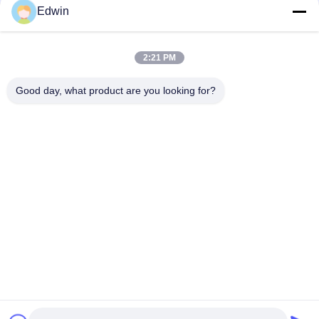
Edwin
2:21 PM
オーダーメイド 高さ 泡詰め フェンダー
ISO173
保護 船板 生産時間 5 ~ 10 日 耐久性 海洋
ンダー オーダ
Good day, what product are you looking for?
ドック バンパー ソリューション
径 海洋用
Product Description: The Foam Filled Fender is
Foam Filled F
an exceptional solution designed specifically for
ISO17357 Comp
marine applications such as wharf mooring, port
Product Overvi
docking, and other waterfront protection needs.
最もよい価格を得なさい
fenders are m
最
Engineered to provide superior cushioning and
standards, ava
impact absorption, this wharf mooring foam
0.5 to 4.8 me
fender ensures the safety of vessels and
fenders, they u
infrastructure by minimizing damage during
foam as cushi
berthing operations. Its robust construction and
Environmentall
innovative foam-filled design make it an
strength and e
indispensable component
resistance an
service life
家へ
製品
わたしたち に つい て
工場 ツアー
品質管理
連絡 ください
引金 を 求め て ください
ニュース
ブログ