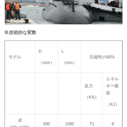
III.技術的な変数
D
L
モデル
圧縮性の60%
（mm）
（mm）
エネル
反力
ギー吸
収
（KN）
（KJ）
Ø
500
1000
71
8