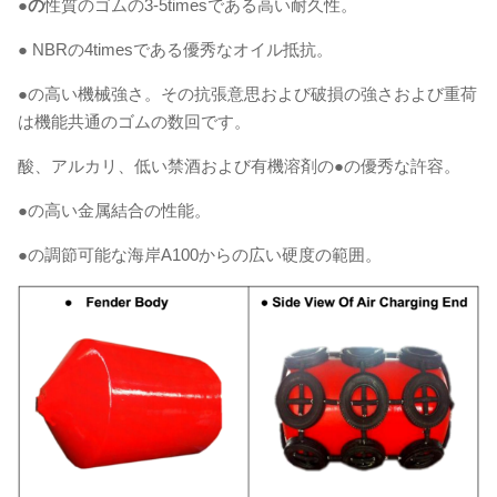
●の
性質のゴムの3-5timesである高い耐久性。
● NBRの4timesである優秀なオイル抵抗。
●の高い機械強さ。その抗張意思および破損の強さおよび重荷
は機能共通のゴムの数回です。
酸、アルカリ、低い禁酒および有機溶剤の●の優秀な許容。
●の高い金属結合の性能。
●の調節可能な海岸A100からの広い硬度の範囲。