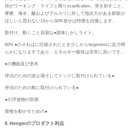
持がワーキング・ライフと限りscarification、突き刺すこと、
摩擦、海水、酸およびアルカリに対して抵抗力がある膨脹が
ほしいと思わない15から30年放せば特徴を自慢します。
取付け、動くこと容易な●固体しかしライト。
60% ●のそれはに圧縮されたとき少しからlargenessに反力明
らかになりますであり、エネルギー吸収は非常に高いです。
♦の機能及び塗布
停泊のための波止場そしてドックに取付けられている●
停泊のための船に取付けられている●
●の浮遊物の部屋
貨物を動かすための●
II. Hengerのプロダクト利点