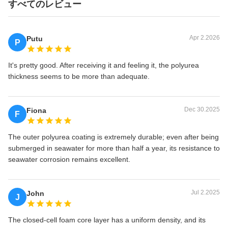
すべてのレビュー
Apr 2.2026
Putu
P
It's pretty good. After receiving it and feeling it, the polyurea
thickness seems to be more than adequate.
Dec 30.2025
Fiona
F
The outer polyurea coating is extremely durable; even after being
submerged in seawater for more than half a year, its resistance to
seawater corrosion remains excellent.
Jul 2.2025
John
J
The closed-cell foam core layer has a uniform density, and its