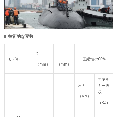
III.技術的な変数
D
L
モデル
圧縮性の60%
（mm）
（mm）
エネル
反力
ギー吸
収
（KN）
（KJ）