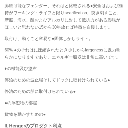
膨脹可能なフェンダー、それはと比較される●安全はおよび維
持がワーキング・ライフと限りscarification、突き刺すこと、
摩擦、海水、酸およびアルカリに対して抵抗力がある膨脹が
ほしいと思わない15から30年放せば特徴を自慢します。
取付け、動くこと容易な●固体しかしライト。
60% ●のそれはに圧縮されたとき少しからlargenessに反力明
らかになりますであり、エネルギー吸収は非常に高いです。
♦の機能及び塗布
停泊のための波止場そしてドックに取付けられている●
停泊のための船に取付けられている●
●の浮遊物の部屋
貨物を動かすための●
II. Hengerのプロダクト利点