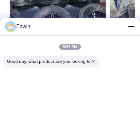
Edwin
5:57 PM
オーダーメイド 高さ 泡詰め フェンダー
ISO173
保護 船板 生産時間 5 ~ 10 日 耐久性 海洋
ンダー オーダ
Good day, what product are you looking for?
ドック バンパー ソリューション
径 海洋用
Product Description: The Foam Filled Fender is
Foam Filled F
an exceptional solution designed specifically for
ISO17357 Comp
marine applications such as wharf mooring, port
Product Overvi
docking, and other waterfront protection needs.
最もよい価格を得なさい
fenders are m
最
Engineered to provide superior cushioning and
standards, ava
impact absorption, this wharf mooring foam
0.5 to 4.8 me
fender ensures the safety of vessels and
fenders, they u
infrastructure by minimizing damage during
foam as cushi
berthing operations. Its robust construction and
Environmentall
innovative foam-filled design make it an
strength and e
indispensable component
resistance an
service life
家へ
製品
わたしたち に つい て
工場 ツアー
品質管理
連絡 ください