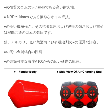
●の
性質のゴムの3-5timesである高い耐久性。
● NBRの4timesである優秀なオイル抵抗。
●の高い機械強さ。その抗張意思および破損の強さおよび重荷
は機能共通のゴムの数回です。
酸、アルカリ、低い禁酒および有機溶剤の●の優秀な許容。
●の高い金属結合の性能。
●の調節可能な海岸A100からの広い硬度の範囲。