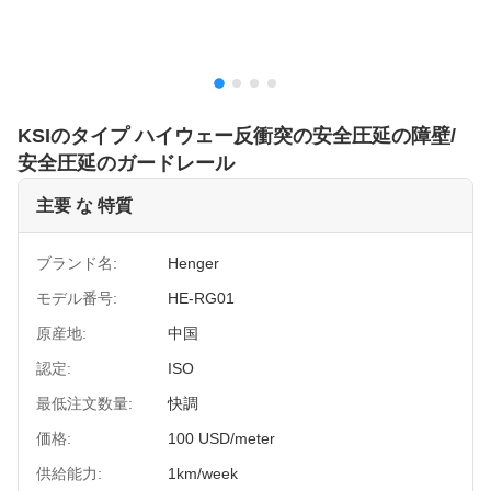
KSIのタイプ ハイウェー反衝突の安全圧延の障壁/
安全圧延のガードレール
主要 な 特質
ブランド名:
Henger
モデル番号:
HE-RG01
原産地:
中国
認定:
ISO
最低注文数量:
快調
価格:
100 USD/meter
供給能力:
1km/week