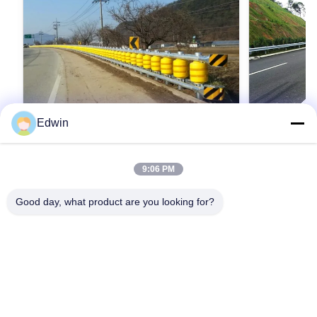
Edwin
9:06 PM
高速道路 衝突 枕 防護 フォーク道路 ロー
高速道路 衝
ラー フェンス
ラー フェン
Good day, what product are you looking for?
Safety Roller Barrier Qingdao Taicheng
Safety Roller 
Transportation Facilities Co., Ltd. Qingdao
Transportation
Taicheng Transportation Facilities Co., Ltd. is
Taicheng Trans
located in Jinkou Town, Jimo District, Qingdao
最もよい価格を得なさい
located in Jin
最
City, Shandong Province. It is a professional
City, Shandong
rotating guardrail manufacturer with advanced
rotating guard
technology and strong strength, which integrates
technology and
development, production and sales.Our
development, 